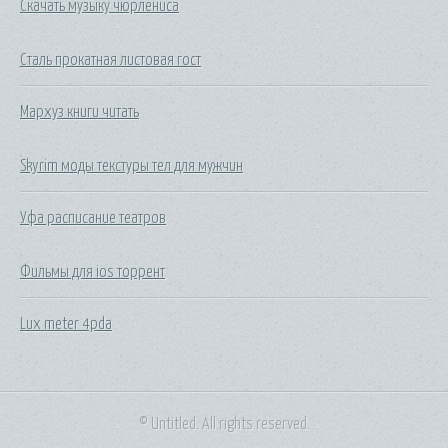
Скачать музыку чюрлениса
Сталь прокатная листовая гост
Мархуз книги читать
Skyrim моды текстуры тел для мужчин
Уфа расписание театров
Фильмы для ios торрент
Lux meter 4pda
© Untitled. All rights reserved.