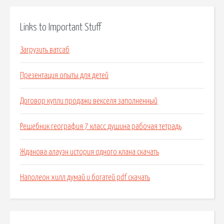
Links to Important Stuff
Загрузить ватсаб
Презентация опыты для детей
Договор купли продажи векселя заполненный
Решебник география 7 класс душина рабочая тетрадь
Жданова алауэн история одного клана скачать
Наполеон хилл думай и богатей pdf скачать