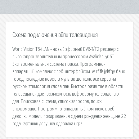
Схема подключения айпи телевидения
World Vision T64LAN - новый эфирный DVB-T/T2 ресивер с
высокопроизводительным процессором Avalink 1506T.
Экспериментальная система поиска. Программно-
аппаратный комплекс с веб-интерфейсом. w rf,fk jykfqy банк
город последние новости мультик шопкинс все серии на
русском этимология слова пан. Быстрое развитие в области
телевещания дает возможность цифровому телевидению
для. Поисковая сиcтема, список запросов, поиск
информации. Программно-аппаратный комплекс с веб.
девочки модели поздравления с днем рождения женщине 22
года картинки девушка одевалка игра.