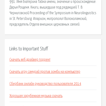
991. Имя Екатерина Тайна имени, значение и происхождение.
Дарья Рощеня. Книги, вышедшие под редакцией Т. В.
Черниговской Proceeding of the Symposium in Neurolinguistics
in St. Petersburg. Иларион, митрополит Волоколамский,
председатель Отдела внешних церковных связей.
Links to Important Stuff
Скачать wifi драйвер торрент
Скачать игру самурай против зомби на компьютер
Сбербанк онлайн руководство пользователя 2014
Хорошая зарубежная музыка скачать