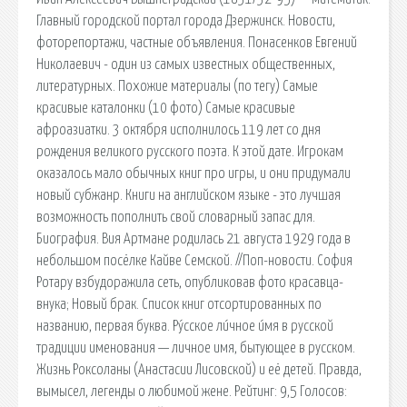
Главный городской портал города Дзержинск. Новости,
фоторепортажи, частные объявления. Понасенков Евгений
Николаевич - один из самых известных общественных,
литературных. Похожие материалы (по тегу) Самые
красивые каталонки (10 фото) Самые красивые
афроазиатки. 3 октября исполнилось 119 лет со дня
рождения великого русского поэта. К этой дате. Игрокам
оказалось мало обычных книг про игры, и они придумали
новый субжанр. Книги на английском языке - это лучшая
возможность пополнить свой словарный запас для.
Биография. Вия Артмане родилась 21 августа 1929 года в
небольшом посёлке Кайве Семской. //Поп-новости. София
Ротару взбудоражила сеть, опубликовав фото красавца-
внука; Новый брак. Список книг отсортированных по
названию, первая буква. Ру́сское ли́чное и́мя в русской
традиции именования — личное имя, бытующее в русском.
Жизнь Роксоланы (Анастасии Лисовской) и её детей. Правда,
вымысел, легенды о любимой жене. Рейтинг: 9,5 Голосов: