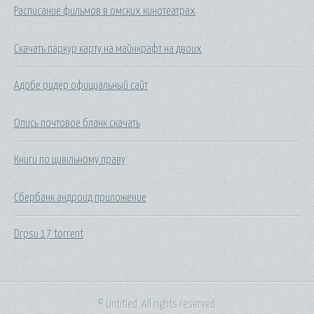
Расписание фильмов в омских кинотеатрах
Скачать паркур карту на майнкрафт на двоих
Адобе ридер официальный сайт
Опись почтовое бланк скачать
Книги по цивільному праву
Сбербанк андроид приложение
Drpsu 17 torrent
© Untitled. All rights reserved.