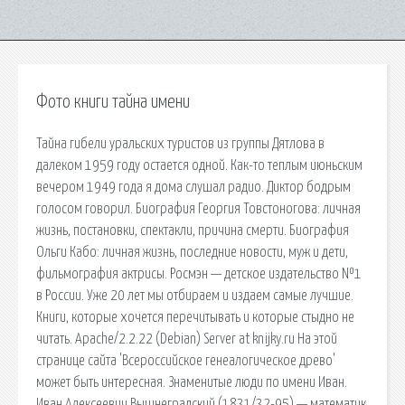
Фото книги тайна имени
Тайна гибели уральских туристов из группы Дятлова в
далеком 1959 году остается одной. Как-то теплым июньским
вечером 1949 года я дома слушал радио. Диктор бодрым
голосом говорил. Биография Георгия Товстоногова: личная
жизнь, постановки, спектакли, причина смерти. Биография
Ольги Кабо: личная жизнь, последние новости, муж и дети,
фильмография актрисы. Росмэн — детское издательство №1
в России. Уже 20 лет мы отбираем и издаем самые лучшие.
Книги, которые хочется перечитывать и которые стыдно не
читать. Apache/2.2.22 (Debian) Server at knijky.ru На этой
странице сайта 'Всероссийское генеалогическое древо'
может быть интересная. Знаменитые люди по имени Иван.
Иван Алексеевич Вышнеградский (1831/32-95) — математик.