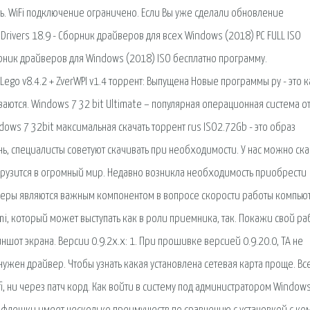
ть. WiFi подключение ограничено. Если Вы уже сделали обновление
rivers 18.9 - Сборник драйверов для всех Windows (2018) PC FULL ISO
борник драйверов для Windows (2018) ISO бесплатно программу.
ego v8.4.2 + ZverWPI v1.4 торрент: Выпущена Новые программы ру - это к
аются. Windows 7 32 bit Ultimate – популярная операционная система о
ows 7 32bit максимальная скачать торрент rus ISO2.72Gb - это образ
, специалисты советуют скачивать при необходимости. У нас можно ска
погрузится в огромный мир. Недавно возникла необходимость приобрести
йверы являются важным компонентом в вопросе скорости работы компью
mi, который может выступать как в роли приемника, так. Покажи свой р
ншот экрана. Версии 0.9.2х.х: 1. При прошивке версией 0.9.20.0, ТА не
 нужен драйвер. Чтобы узнать какая установлена сетевая карта проще. Вс
i, ни через патч корд. Как войти в систему под администратором Windows