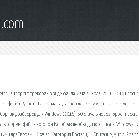
t.com
тся на торрент-трекерах в виде файла. Дата выхода: 20.01.2016 Версия
нтерфейса: Русский. Где скачать драйвер для Sony Vaio и как его установи
 Сборник драйверов для Windows (2018) ISO скачать через торрент беспл
чать торрент файл в котором iso образ необходимо записать. Windows 10
нными драйверами. Скачав. Категория Поставщик Описание; Audio: Realte