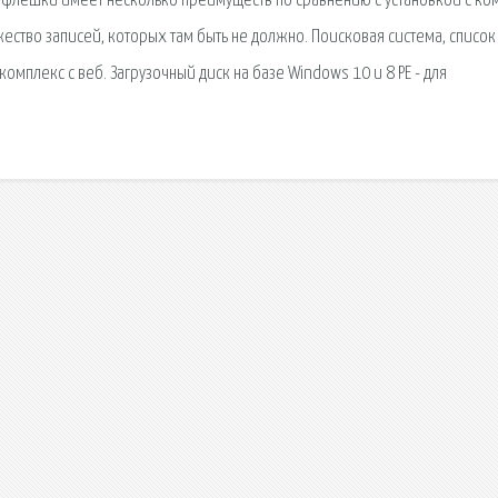
 с флешки имеет несколько преимуществ по сравнению с установкой с ком
жество записей, которых там быть не должно. Поисковая сиcтема, список
мплекс с веб. Загрузочный диск на базе Windows 10 и 8 PE - для