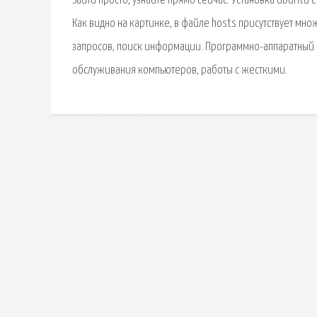
Зайти просто, узнайте прямо сейчас. Установка Ubuntu
Как видно на картинке, в файле hosts присутствует мно
запросов, поиск информации. Программно-аппаратный ко
обслуживания компьютеров, работы с жесткими.