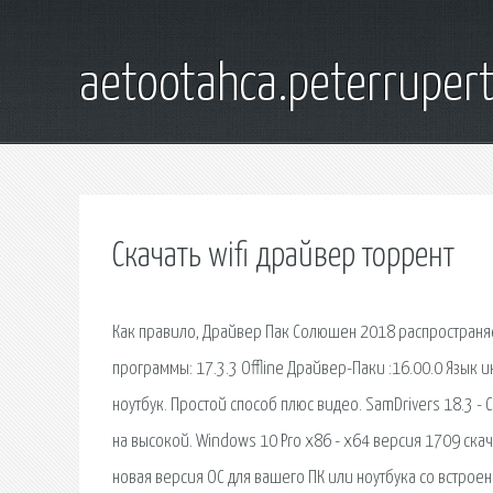
aetootahca.peterruper
Скачать wifi драйвер торрент
Как правило, Драйвер Пак Солюшен 2018 распространяе
программы: 17.3.3 Offline Драйвер-Паки :16.00.0 Язык и
ноутбук. Простой способ плюс видео. SamDrivers 18.3 -
на высокой. Windows 10 Pro x86 - x64 версия 1709 ска
новая версия ОС для вашего ПК или ноутбука со встрое