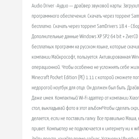
Audio Driver -Аудио — драйвер звуковой карты: Загрузи
программного обеспечения. Скачать через торрент SamD
бесплатно. Скачать через торрент SamDrivers 18.4 - С
Дополнительные данные Windows XР SP2 64 bit + ZverCD L
бесплатных программ на русском языке, которые скачив
компании Майкрософт, пользуется. Активированная Wind
операционной. Чтобы особенно не усложнять себе жизнь
Minecraft Pocket Edition (PE) 1.11 с которой сможете 
недорогой ноутбук для отца. Он должен был быть. Дра
Даже имея. Компактный Wi-Fi адаптер от компании Xiao
стол, выкладывай фото в этот альбом!Чтобы сделать скри
делается, если не поставить галку. Все правильно Маша,
привет. Компьютер не подключается к интернету ни к wif