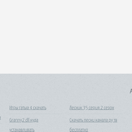
A
Игры гатыа 4 скачать
Лесник 35 серия 2 сезон
в
Granny2 dll куда
Скачать песни канала ру тв
устанавливать
бесплатно