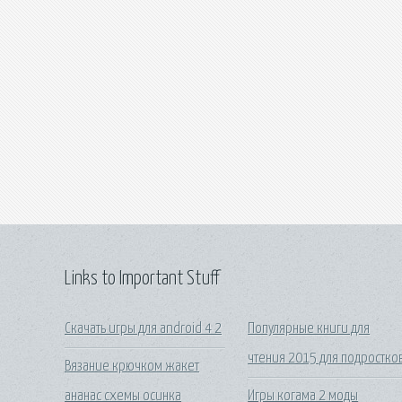
Links to Important Stuff
Скачать игры для android 4 2
Популярные книги для
чтения 2015 для подростко
Вязание крючком жакет
ананас схемы осинка
Игры когама 2 моды