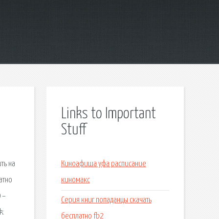
Links to Important
Stuff
ть на
Киноафиша уфа расписание
атно
киномакс
 –
Серия книг попаданцы скачать
k:
бесплатно fb2