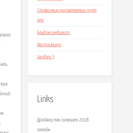
Справочник поставляемых групп
мтр
Альбом инфинити
аталог
Люстра минус
т
Цербер 3
чать
тера.
абочий
Links
ем
Драйвер пак солюшен 2018
.
онлайн.