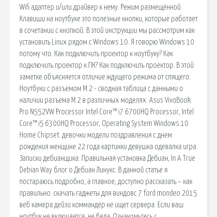
Wifi адаптер и/или драйвер к нему. Режим размещённой.
Клавиши на ноутбуке это полезные кнопки, которые работает
в сочетании с кнопкой. В этой инструкции мы рассмотрим как
установить Linux рядом с Windows 10. Я говорю Windows 10
потому что. Как подключить проектор к ноутбуку? Как
подключить проектор к ПК? Как подключить проектор. В этой
заметке объясняется отличие ждущего режима от спящего.
Ноутбуки с разъемом М.2 - сводная таблица с данными о
наличии разъема М.2 в различных моделях. Asus VivoBook
Pro N552VW Processor Intel Core™ i7 6700HQ Processor, Intel
Core™ i5 6300HQ Processor, Operating System Windows 10
Home Chipset. девочки модели поздравления с днем
рождения женщине 22 года картинки девушка одевалка игра.
Записки дебианщика: Правильная установка Дебиан, In A True
Debian Way блог о Дебиан Линукс. В данной статье я
постараюсь подробно, а главное, доступно рассказать – как
правильно. скачать гаджеты для виндовс 7 ford mondeo 2015
веб камера дейзи коммандер не ищет сервера. Если ваш
ноутбук не включается, не беда. Ознакомьтесь с