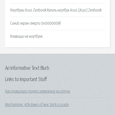
Ноутбуки Asus Zenbook Купить ноутбук Asus (Асус) Zenbook.
Синий экран смерти 0x0000009F.
Клавиши на ноутбуке.
An Informative Text Blurb
Links to Important Stuff
Как правильно подать заявление на отпуск
Warhammer 40k dawn of war dark crusade