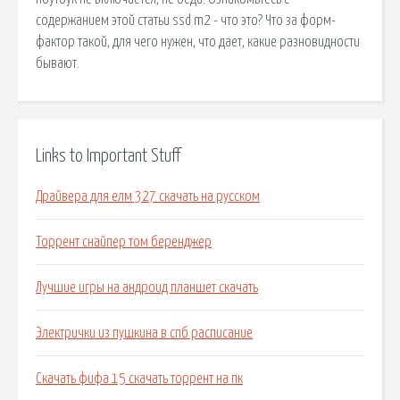
содержанием этой статьи ssd m2 - что это? Что за форм-
фактор такой, для чего нужен, что дает, какие разновидности
бывают.
Links to Important Stuff
Драйвера для елм 327 скачать на русском
Торрент снайпер том беренджер
Лучшие игры на андроид планшет скачать
Электрички из пушкина в спб расписание
Скачать фифа 15 скачать торрент на пк