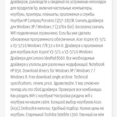
драйверов, руководств и сведений по устранению неполадок
для продуктов hp, включая настольные компьютеры,
ноутбуки, принтеры, планшеты, приложения и службы.
Ноутбук HP Compaq Presario CQ57-383SR. Скачать драйвера
для Windows XP / Windows 7 (32/64-бит). Бесплатно скачать.
WiFi подключение ограничено. Если Вы уже сделали
обновление программного обеспечения. Acer Aspire V3-571
и V3-571G Windows 7/8 32 и 64-b. Драйвера и приложения
для ноутбука Acer Aspire V3-571 и V3-571G Windows
Драйвера для Lenovo IdeaPad B560. Все необходимые
драйвера и утилиты для различных модификаций. Notebook
HP 650. Download drivers for Windows XP / Windows 7 /
Windows 8. Free download single archive. Technical
specifications, review, price. Здравствуйте. У вас отключен
тачпад или это сбой драйвера. Проверьте все комбинации.
Как раздать WiFi с ноутбука? Настройка раздачи wifi с
ноутбука на нашем сайте. Большой выбор ноутбуков Asus
(Асус) Zenbook в наличии. Удобный подбор. Низкие цены на
ноутбуки. Старенький Toshiba Satellite L500. Глючный на нём