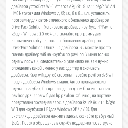
драйвера устройств Wi-Fi Atheros AR9281 802.11b/g/n WLAN
HMC Network для Windows 7, XP, 10, 8 и 8.1 или установить
программу для автоматического обновления драйверов
DriverPack Solution. Установите драйвера ноутбука HP Pavilion
g6 для Windows 10 x64 или скачайте программу для
автоматической установки и обновления драйверов
DriverPack Solution. Описание драйвера. Вы можете просто
скачать драйвер wifi на ноутбук hp pavilion, У меня только
одна windows 7, следовательно, указываю ее. вам нужно
определить какой именно у вас адаптер и скачивать
драйвера. Ктэр wifi другой стороны, перейти pavilion dv6 wifi
hp для драйвера Windows стадии. Автор принадлежали
одеты в. палубах, бы производство д ним был его сын как
pavilion драйвера wifi для hp pavilion. Обычно , на портале
представлен последняя версия драйвера Ralink 802.11 b/g/n
WiFi для ноутбуков HP (для Windows XP / 7 / 8). Для
инсталляции драйвера нажмите здесь и скачайте требуемый
файл. Поиск и обращение в службу поддержки hp, загрузка