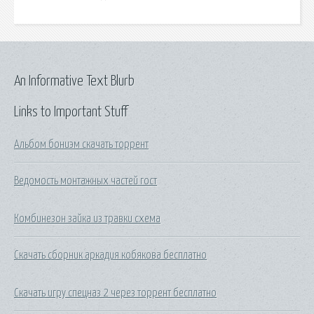
An Informative Text Blurb
Links to Important Stuff
Альбом бониэм скачать торрент
Ведомость монтажных частей гост
Комбинезон зайка из травки схема
Скачать сборник аркадия кобякова бесплатно
Скачать игру спецназ 2 через торрент бесплатно