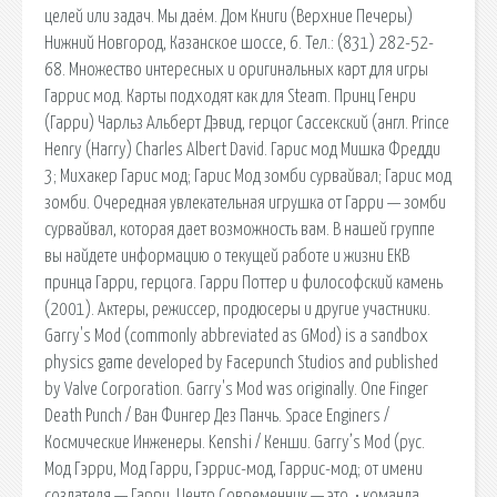
целей или задач. Мы даём. Дом Книги (Верхние Печеры)
Нижний Новгород, Казанское шоссе, 6. Тел.: (831) 282-52-
68. Множество интересных и оригинальных карт для игры
Гаррис мод. Карты подходят как для Steam. Принц Генри
(Гарри) Чарльз Альберт Дэвид, герцог Сассекский (англ. Prince
Henry (Harry) Charles Albert David. Гарис мод Мишка Фредди
3; Михакер Гарис мод; Гарис Мод зомби сурвайвал; Гарис мод
зомби. Очередная увлекательная игрушка от Гарри — зомби
сурвайвал, которая дает возможность вам. В нашей группе
вы найдете информацию о текущей работе и жизни ЕКВ
принца Гарри, герцога. Гарри Поттер и философский камень
(2001). Актеры, режиссер, продюсеры и другие участники.
Garry's Mod (commonly abbreviated as GMod) is a sandbox
physics game developed by Facepunch Studios and published
by Valve Corporation. Garry's Mod was originally. One Finger
Death Punch / Ван Фингер Дез Панчь. Space Enginers /
Космические Инженеры. Kenshi / Кенши. Garry’s Mod (рус.
Мод Гэрри, Мод Гарри, Гэррис-мод, Гаррис-мод; от имени
создателя — Гарри. Центр Современник — это. • команда