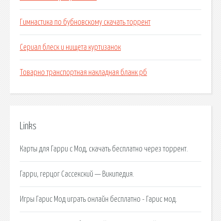
Гимнастика по бубновскому скачать торрент
Сериал блеск и нищета куртизанок
Товарно транспортная накладная бланк рб
Links
Карты для Гарри с Мод, скачать бесплатно через торрент.
Гарри, герцог Сассекский — Википедия.
Игры Гарис Мод играть онлайн бесплатно - Гарис мод.