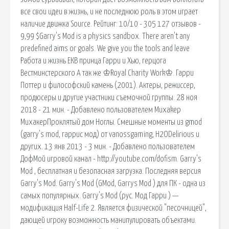
все свои идеи в жизнь, и не последнюю роль в этом играет
наличие движка Source. Рейтинг: 10/10 - 305 127 отзывов -
9,99 $Garry's Mod is a physics sandbox. There aren't any
predefined aims or goals. We give you the tools and leave
Работа и жизнь ЕКВ принца Гарри и Хью, герцога
Вестминстерского А так же ♔Royal Charity Work♔. Гарри
Поттер и философский камень (2001). Актеры, режиссер,
продюсеры и другие участники съемочной группы. 28 ноя
2018 - 21 мин. - Добавлено пользователем Muxakep
МихакерПроклятый дом Ноглы. Смешные моменты из gmod
(garry's mod, гаррис мод) от vanossgaming, H2ODelirious и
других. 13 янв 2013 - 3 мин. - Добавлено пользователем
ДофМой игровой канал - http://youtube.com/dofism. Garry's
Mod , бесплатная и безопасная загрузка. Последняя версия
Garry's Mod. Garry's Mod (GMod, Garrys Mod ) для ПК - одна из
самых популярных. Garry's Mod (рус. Мод Гарри ) —
модификация Half-Life 2. Является физической "песочницей",
дающей игроку возможность манипулировать объектами.