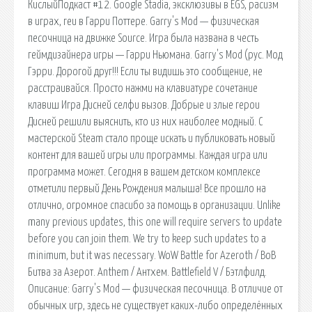
КислыйПодкаст #12. Google Stadia, эксклюзивы в EGS, расизм
в играх, геи в Гарри Поттере. Garry's Mod — физическая
песочница на движке Source. Игра была названа в честь
геймдизайнера игры — Гарри Ньюмана. Garry's Mod (рус. Мод
Гэрри. Дорогой друг!!! Если ты видишь это сообщение, не
расстраивайся. Просто нажми на клавиатуре сочетание
клавиш Игра Дисней селфи вызов. Добрые и злые герои
Дисней решили выяснить, кто из них наиболее модный. С
мастерской Steam стало проще искать и публиковать новый
контент для вашей игры или программы. Каждая игра или
программа может. Сегодня в вашем детском комплексе
отметили первый День Рождения малыша! Все прошло на
отлично, огромное спасибо за помощь в организации. Unlike
many previous updates, this one will require servers to update
before you can join them. We try to keep such updates to a
minimum, but it was necessary. WoW Battle for Azeroth / ВоВ
Битва за Азерот. Anthem / Антхем. Battlefield V / Бэтлфилд.
Описание: Garry's Mod — физическая песочница. В отличие от
обычных игр, здесь не существует каких-либо определённых