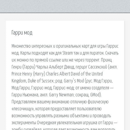
Гарри мод
Множество интересных и оригинальных карт для игры Гаррис
мод. Карты подходят как для Steam так и для пираток. Скачать
их можно по прямой ссылке или же через торрент. Принц
Генри (Гарри) Чарльз Альберт Дэвид, герцог Сассекский (англ.
Prince Henry (Harry) Charles Albert David of the United
Kingdom, Duke of Sussex; род. Garry's Mod (рус. Мод Гэрри,
Мод Гарри, Гэррис-мод, Гаррис-мод; от имени создателя —
Гарри Ньюмана, англ. Garry Newman; сокращ. GMod).
Представляем вашему вниманию отличную физическую
«песочницу», которая предоставляет пользователю
возможность управлять разными объектами и проводить
эксперименты Очередная увлекательная игрушка от Гарри —
зомби сурвайвал, которая дает возможность вам воплотить