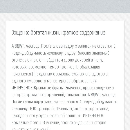
Зощенко богатая жизнь краткое содержание
А ВДРУГ, частица. После слова «вдруг» запятая не ставится. С
надеждой думалось человеку: а вдруг блеснёт знакомый
огонёк в окне и он найдёт там своих дочерей и жену,
которых, возможно. Темир Трояков: Глобализация
начинается {.} с единых образовательных стандартов и
единого «мирового министерства образования».
ИНТЕРЕСНОЕ. Крылатые фразы. Значение, происхождение и
история крылатых выражений, этимология. А ВДРУГ, частица.
После слова вдруг запятая не ставится. С надеждой думалось
человеку:. В.Ю.Троицкий: Печально, что некоторые лица,
находящиеся у руля школьной политики. ИНТЕРЕСНОЕ.
Крылатые фразы. Значение, происхождение и история
крылатых выражений.