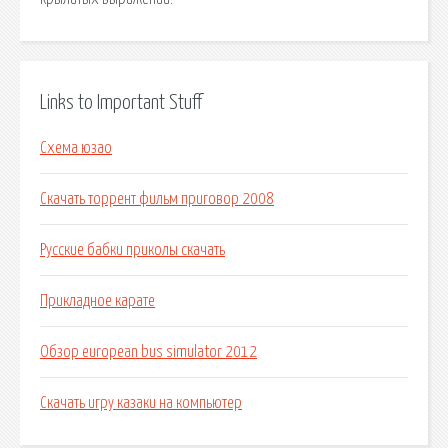
Links to Important Stuff
Схема юзао
Скачать торрент фильм приговор 2008
Русские бабки приколы скачать
Прикладное карате
Обзор european bus simulator 2012
Скачать игру казаки на компьютер