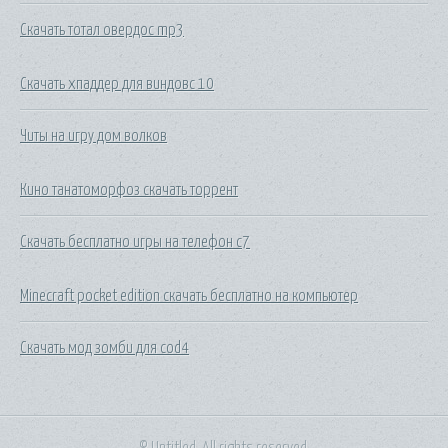
Скачать тотал овердос mp3
Скачать хпаддер для виндовс 10
Читы на игру дом волков
Кино танатоморфоз скачать торрент
Скачать бесплатно игры на телефон с7
Minecraft pocket edition скачать бесплатно на компьютер
Скачать мод зомби для cod4
© Untitled. All rights reserved.