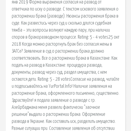
янв 2019 Форма выражения согласия на развод от
ответчика по иску о разводе. С текстом искового заявления о
расторжении брака (разводе). Нюансы расторжения брака в
суде. Как развестись через суд и сколько длится судебная
тяжба – эти вопросы волнуют каждую пару, при наличии
споров в бракоразводном процессе. Rating: 5 - 4 votes25 окт
2018 Когда можно расторгнуть брак без согласия жены в
ЗАГСе? Заявление в суд о расторжении брака должно
соответствовать. Все о расторжении брака в Казахстане. Как
подать на развод в Казахстане: процедура развода,
документы, развод через суд, раздел имущества, с кем
остаются дети. Rating: 5 - 28 votesСогласие на развод, читайте
и подписывайтесь на YurPortal.Info! Наличие заявления на
расторжение брака, оформленного письменно, существенно.
Здраствуйте! я подала заявление о разводе с гр.
Азейрбаджана меня развели фактически "заочное
решение"выдали о расторжении брака. Оформление
развода в Украине. Как составить иск, разделить имущество.
Разные ситуации при. Составление заявления об отсутствии