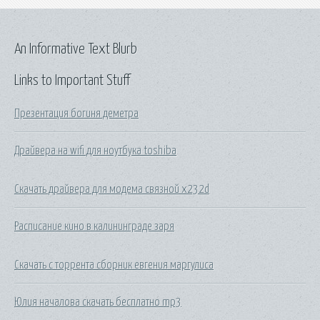
An Informative Text Blurb
Links to Important Stuff
Презентация богиня деметра
Драйвера на wifi для ноутбука toshiba
Скачать драйвера для модема связной x232d
Расписание кино в калининграде заря
Скачать с торрента сборник евгения маргулиса
Юлия началова скачать бесплатно mp3