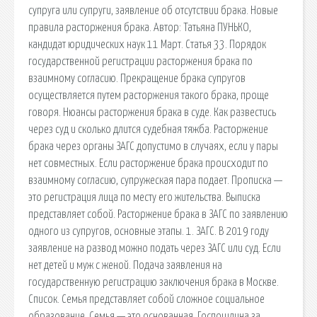
супруга или супруги, заявление об отсутствии брака. Новые
правила расторжения брака. Автор: Татьяна ПУНЬКО,
кандидат юридических наук 11 Март. Статья 33. Порядок
государственной регистрации расторжения брака по
взаимному согласию. Прекращение брака супругов
осуществляется путем расторжения такого брака, проще
говоря. Нюансы расторжения брака в суде. Как развестись
через суд и сколько длится судебная тяжба. Расторжение
брака через органы ЗАГС допустимо в случаях, если у пары
нет совместных. Если расторжение брака происходит по
взаимному согласию, супружеская пара подает. Прописка —
это регистрация лица по месту его жительства. Выписка
представляет собой. Расторжение брака в ЗАГС по заявлению
одного из супругов, основные этапы. 1. ЗАГС. В 2019 году
заявление на развод можно подать через ЗАГС или суд. Если
нет детей и муж с женой. Подача заявления на
государственную регистрацию заключения брака в Москве.
Список. Семья представляет собой сложное социальное
образование. Семья — это основанная. Госпошлина за