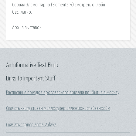
Сериал Элементарно (Elementary) смотреть онлайн
бесплатно.
Архив выставок.
An Informative Text Blurb
Links to Important Stuff
Расписание поездов ярославского вокзала прибытие в москву
Скачать книгу стивен миллхаузер иллюзионист эйзенхайм
Скачать сервер arma 2 dayz