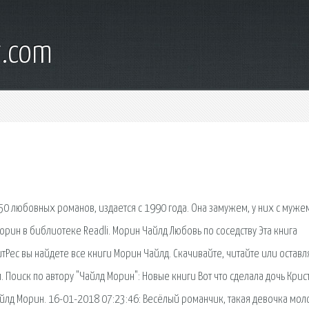
t.com
0 любовных романов, издается с 1990 года. Она замужем, у них с муже
орин в библиотеке Readli. Морин Чайлд Любовь по соседству Эта книга
Рес вы найдете все книги Морин Чайлд. Скачивайте, читайте или оставл
. Поиск по автору "Чайлд Морин": Новые книги Вот что сделала дочь Кри
Чайлд Морин. 16-01-2018 07:23:46: Весёлый романчик, такая девочка мол