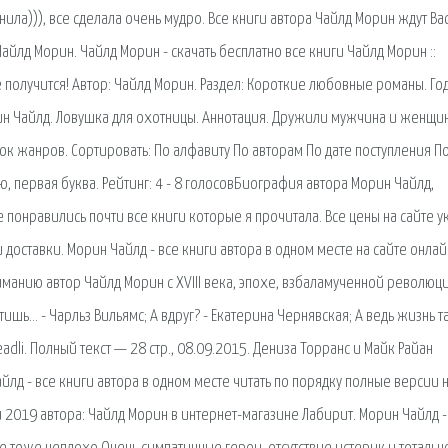
ила))), все сделала очень мудро. Все книги автора Чайлд Морин ждут Вас
Чайлд Морин. Чайлд Морин - скачать бесплатно все книги Чайлд Морин ::
ё получится! Автор: Чайлд Морин. Раздел: Короткие любовные романы. Год
орин Чайлд. Ловушка для охотницы. Аннотация. Дружили мужчина и женщин
 жанров. Сортировать: По алфавиту По авторам По дате поступления П
, первая буква. Рейтинг: 4 - 8 голосовБиография автора Морин Чайлд,
е понравились почти все книги которые я прочитала. Все цены на сайте у
 доставки. Морин Чайлд - все книги автора в одном месте на сайте онлай
манию автор Чайлд Морин с XVIII века, эпохе, взбаламученной революц
ишь… - Чарльз Вильямс; А вдруг? - Екатерина Чернявская; А ведь жизнь т
dli. Полный текст — 28 стр., 08.09.2015. Дениза Торранс и Майк Райан
лд - все книги автора в одном месте читать по порядку полные версии 
и 2019 автора: Чайлд Морин в интернет-магазине Лабирит. Морин Чайлд -