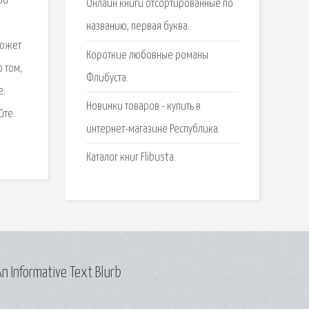
ой
Онлайн книги отсортированные по
названию, первая буква.
может
Короткие любовные романы
 том,
Флибуста.
е.
Новинки товаров - купить в
йте.
интернет-магазине Республика.
Каталог книг Flibusta.
n Informative Text Blurb