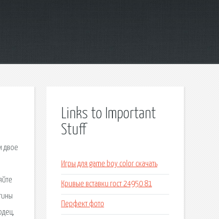
Links to Important
Stuff
м двое
Игры для game boy color скачать
яйте
Кривые вставки гост 24950 81
стины
Перфект фото
одец,