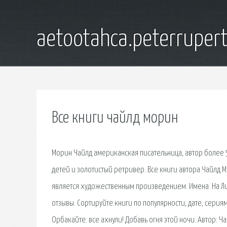
aetootahca.peterruper
Все книги чайлд морин
Морин Чайлд американская писательница, автор более 5
детей и золотистый ретривер. Все книги автора Чайлд М
является художественным произведением. Имена. На Лит
отзывы. Сортируйте книги по популярности, дате, сериям
Орбакайте: все ахнули! Добавь огня этой ночи. Автор: 