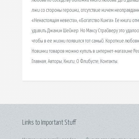
Любовь по соседству обложка книги Любовь. Да и дальш
лжи со стороны героини, отсутствие ничем неоправданн
«Ненастоящая невеста», «Богатство Кинга». Ее книги о
удивить Джанин Шейкер. Но Максу Страйверу это удалось
чтобы в ее жизни появился тот самый. Короткие любовн
Новинки товаров можно купить в интернет-магазине Респ
Главная; Авторы; Книги; О Флибусте; Контакты.
Links to Important Stuff