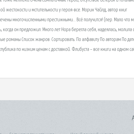
е тоже неплохо.Очень симпатичные герои, отсутствие истерик и тотальн
ой жестокости и мстительности у героя-все. Морин Чайлд, автор книг
тмечены многочисленными престижными… Всё получится! (пер. Мало что 
, когда он предложил. Много лет Нора берегла себя, надеялась, молила о
ые романы Список жанров. Сортировать: По алфавиту По авторам По дат
ублика по низким ценам с доставкой. Флибуста – все книги на одном са
A