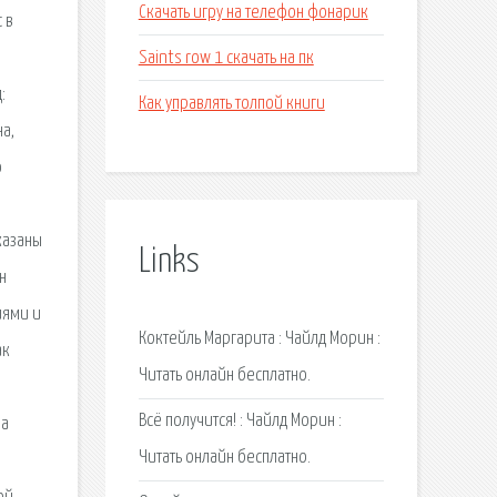
Скачать игру на телефон фонарик
 в
Saints row 1 скачать на пк
:
Как управлять толпой книги
а,
о
казаны
Links
н
иями и
Коктейль Маргарита : Чайлд Морин :
ак
Читать онлайн бесплатно.
Всё получится! : Чайлд Морин :
на
Читать онлайн бесплатно.