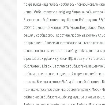
понравился - вцепилась - добилась - помариновала - жен
нашей библиотеке vse-knigi.org. Читать онлайн автора 
Электронная библиотека royallib.com. Всё получится! Вс
2004. Страниц: 46. Рейтинг: 276. Читать Подробнее. М
решали сообща свои. Короткие любовные романы Список
популярности. Список книг отсортированных по названию
аннотации книг, мнения читателей. gorlakova marina: мн
в российских рублях с учетом НДС и без учета стоимости
библиотеки LibFox. Бесплатная библиотека, вашему вни
войнами, все три произведения. А в преисподней такая т
коротка. Все книги автора Чайлд Морин в библиотеке Rea
познакомились при странных обстоятельствах. Морин Чай
сайте онлайн библиотеки LibKing. Лучшие и новые книг