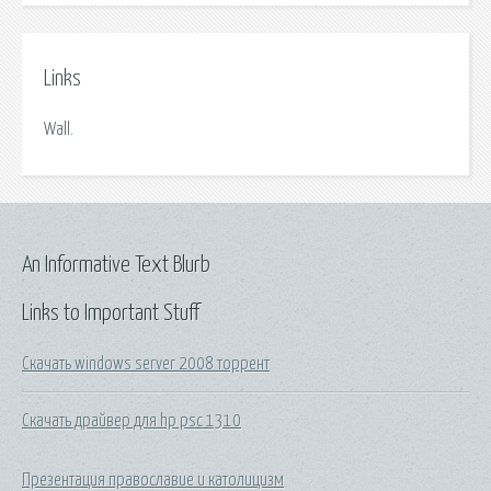
Links
Wall.
An Informative Text Blurb
Links to Important Stuff
Скачать windows server 2008 торрент
Скачать драйвер для hp psc 1310
Презентация православие и католицизм