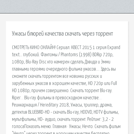
Ужасы блюрей качества скачать через торрент
СМОТРЕТЬ КИНО ОНЛАЙН! Сериал: КВЕСТ 2015 1 серия Expand
text… глубокий. Фантомы / Phantoms (1998) BDRip 720p,
1080p, Blu-Ray Disc кто намерен сделать Дэвида и Эмми
главными героями очередного фильма ужасов…. Здесь вы
сможете скачать торрентом все новинки русских и
зарубежных ужасов в хорошем качестве, HD 720p или Full
HD 1080p, причем совершенно. Скачать торрент Blu-ray.
Riper. . Blu-ray фильмы в превосходном качестве. .
Реинкарнация / Hereditary 2018, Ужасы, триллер, драма,
детектив BLUEBIRD-HD - скачать Blu-ray, HDDVD, HDTV фильмы,
мультфильмы, HD- аудио, скачать торрент. Рейтинг: 3,2 - 2
голосаПоказать меню. Главная · Ужасы; Нечто. Скачать фильм
"Нечто" через торрент в хорошем качестве бесплатно.