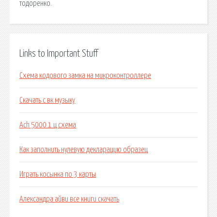
тодоренко.
Links to Important Stuff
Схема кодового замка на микроконтроллере
Скачать с вк музыку
Ach 5000 1 ц схема
Как заполнить нулевую декларацию образец
Играть косынка по 3 карты
Александра айви все книги скачать