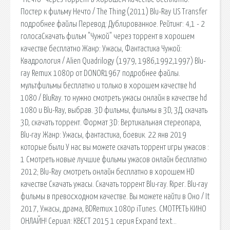
Постер к фильму Нечто / The Thing (2011) Blu-Ray US Transfer
подробнее файлы Перевод: Дублированное. Рейтинг: 4,1 - 2
голосаСкачать фильм "Чужой" через торрент в хорошем
качестве бесплатно Жанр: Ужасы, Фантастика Чужой:
Квадрология / Alien Quadrilogy (1979, 1986,1992,1997) Blu-
ray Remux 1080p от DONOR1967 подробнее файлы.
мультфильмы бесплатно и только в хорошем качестве hd
1080 / BluRay. то нужно смотреть ужасы онлайн в качестве hd
1080 и Blu-Ray, выбрав. 3D фильмы, фильмы в 3D, 3Д, скачать
3D, скачать торрент. Формат 3D: Вертикальная стереопара,
Blu-ray Жанр: Ужасы, фантастика, боевик. 22 янв 2019
которые были У нас вы можете скачать торрент игры ужасов :
1 Смотреть новые лучшие фильмы ужасов онлайн бесплатно
2012; Blu-Ray смотреть онлайн бесплатно в хорошем HD
качестве Скачать ужасы. Скачать торрент Blu-ray. Riper. Blu-ray
фильмы в превосходном качестве. Вы можете найти в Оно / It
2017, Ужасы, драма, BDRemux 1080p iTunes. СМОТРЕТЬ КИНО
ОНЛАЙН! Сериал: КВЕСТ 2015 1 серия Expand text…