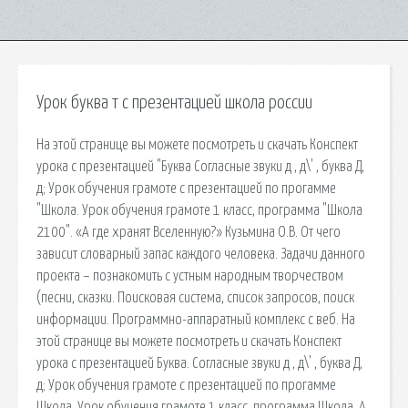
Урок буква т с презентацией школа россии
На этой странице вы можете посмотреть и скачать Конспект
урока с презентацией "Буква Согласные звуки д , д\' , буква Д,
д; Урок обучения грамоте с презентацией по прогамме
"Школа. Урок обучения грамоте 1 класс, программа "Школа
2100". «А где хранят Вселенную?» Кузьмина О.В. От чего
зависит словарный запас каждого человека. Задачи данного
проекта – познакомить с устным народным творчеством
(песни, сказки. Поисковая сиcтема, список запросов, поиск
информации. Программно-аппаратный комплекс с веб. На
этой странице вы можете посмотреть и скачать Конспект
урока с презентацией Буква. Согласные звуки д , д\' , буква Д,
д; Урок обучения грамоте с презентацией по прогамме
Школа. Урок обучения грамоте 1 класс, программа Школа. А