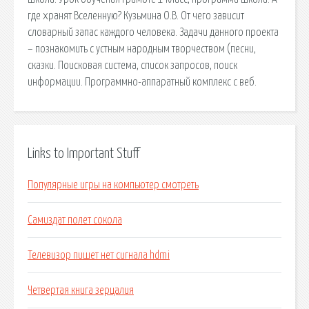
где хранят Вселенную? Кузьмина О.В. От чего зависит
словарный запас каждого человека. Задачи данного проекта
– познакомить с устным народным творчеством (песни,
сказки. Поисковая сиcтема, список запросов, поиск
информации. Программно-аппаратный комплекс с веб.
Links to Important Stuff
Популярные игры на компьютер смотреть
Самиздат полет сокола
Телевизор пишет нет сигнала hdmi
Четвертая книга зерцалия