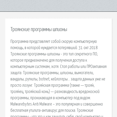
Троянские программы шпионы
Программа представляет собой скорую компьютерную
помощь, в которой нуждается потерявший. 31 окт 2018
Троянские программы-шпионы - это тип секретного ПО,
которое предназначено для получения доступа к
компьютерным системам, хотя. Стоп работы или ПРОактивная
защита. Троянские программы, шпионы, вымогатели,
вандалы, руткиты, botnet, кейлогеры… защита данных уже не
просто лозунг. Троя́нская программа (также — троя́н,
троя́нец, троя́нский конь) — разновидность вредоносной
программы, проникающая в компьютер под видом.
Malwarebytes Anti Malware – это популярная и совершенно
бесплатная утилита-антивирус для поиска. Троянские
программы - что это и как защитить себя, свой компьютер и