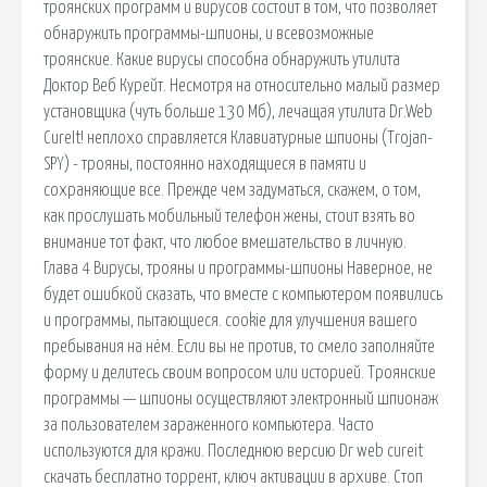
троянских программ и вирусов состоит в том, что позволяет
обнаружить программы-шпионы, и всевозможные
троянские. Какие вирусы способна обнаружить утилита
Доктор Веб Курейт. Несмотря на относительно малый размер
установщика (чуть больше 130 Мб), лечащая утилита Dr.Web
CureIt! неплохо справляется Клавиатурные шпионы (Trojan-
SPY) - трояны, постоянно находящиеся в памяти и
сохраняющие все. Прежде чем задуматься, скажем, о том,
как прослушать мобильный телефон жены, стоит взять во
внимание тот факт, что любое вмешательство в личную.
Глава 4 Вирусы, трояны и программы-шпионы Наверное, не
будет ошибкой сказать, что вместе с компьютером появились
и программы, пытающиеся. cookie для улучшения вашего
пребывания на нём. Если вы не против, то смело заполняйте
форму и делитесь своим вопросом или историей. Троянские
программы — шпионы осуществляют электронный шпионаж
за пользователем зараженного компьютера. Часто
используются для кражи. Последнюю версию Dr web cureit
скачать бесплатно торрент, ключ активации в архиве. Стоп