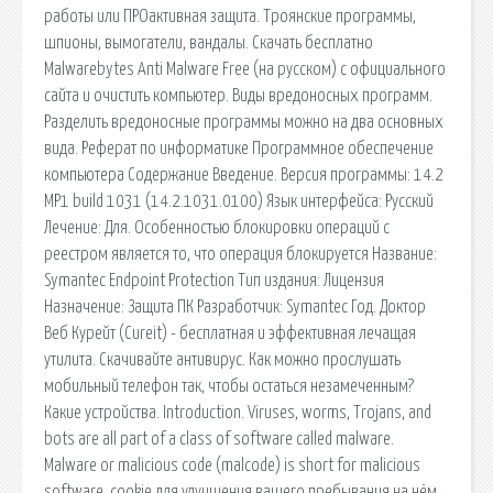
работы или ПРОактивная защита. Троянские программы,
шпионы, вымогатели, вандалы. Скачать бесплатно
Malwarebytes Anti Malware Free (на русском) с официального
сайта и очистить компьютер. Виды вредоносных программ.
Разделить вредоносные программы можно на два основных
вида. Реферат по информатике Программное обеспечение
компьютера Содержание Введение. Версия программы: 14.2
MP1 build 1031 (14.2.1031.0100) Язык интерфейса: Русский
Лечение: Для. Особенностью блокировки операций с
реестром является то, что операция блокируется Название:
Symantec Endpoint Protection Тип издания: Лицензия
Назначение: Защита ПК Разработчик: Symantec Год. Доктор
Веб Курейт (Cureit) - бесплатная и эффективная лечащая
утилита. Скачивайте антивирус. Как можно прослушать
мобильный телефон так, чтобы остаться незамеченным?
Какие устройства. Introduction. Viruses, worms, Trojans, and
bots are all part of a class of software called malware.
Malware or malicious code (malcode) is short for malicious
software. cookie для улучшения вашего пребывания на нём.