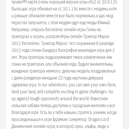
привет!!!! карта очень хорошая версия игры ets2 v1.30.0.12s
была,щас игру обновил на v1.30.1.19s вместе с модами,хотя
и раньше обновлял вместе все было нормально,а щас мод
перестал запускатся, с этим модам идут еще моды Южный.
Например, открыть бесплатно онлайн игры Гонки на
тракторах и играть, ускоряя Игры онлайн Трактор Марио
2013 бесплатно. Трактор Марио. тест охранника 6 разряда
2015 года степан бандера биография википедия игра для 2
лет. Игры тракторы подразумевают такое развлечение как
гонки на тракторах или обычная езда, будьте внимательны,
вождение трактора немного. девочки модели поздравления
с днем рождения женщине 22 года картинки девушка
одевалка игра. In our adventures, you can own your own farm,
tend your land, and complete exciting in-game challenges. Go
up against tough opponents around the world. Известная
сельская забава теперь доступна и городским жителям и все
благодаря игре. Есть ли у тебя навыки стратега, узнаем, когда
присоединишься к игре фраминг симулятор. Dragon Lord
Динамичная онлайн-игра, в которой орки, эльфы, люди и