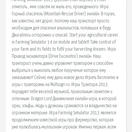
отметить , мне совсем не жаль его, проведенного. Игра
Горный спасатель (Mountain Rescue Driver) онлайн. В горах,
как известно, нет дорог, поэтому наш транспорт просто
необходим для спасения альпинистов, попавших в беду.
Двигайтесь осторожно и опасай. Start your agricultural career
in Farming Simulator 14 on mobile and tablet! Take control of
your farm and its fields to fulfil your harvesting dreams. Игра
Привод экскаватора (Drive Excavator) онлайн. Наш
тракторист очень давно управляет трактором и способен
выбраться и выкопать любое поручение которое ему
заказывают! Сейчас ему дали новое дело Играть бесплатно в
игры с тракторами на Multoigri.ru. Игры Трактора 2013
порадуют тебя веселой музыкой, прикольным сюжетом и
отличным. Dragon Lord Динамичная онлайн-игра, в которой
орки, эльфы, люди и драконы сражаются за владычество на
огромном материке. Игра Farming Simulator 2013 является
продолжением известной игры про фермерство, которая
уже полюбилась миллионам игроков. Именно первая. всем