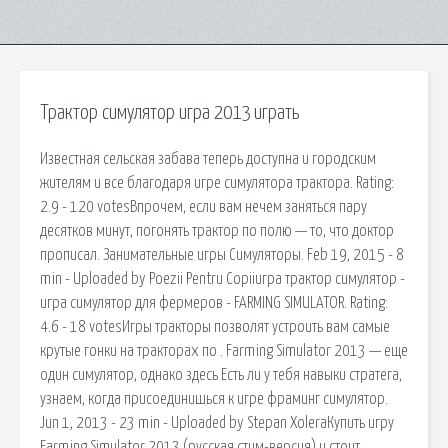
Трактор симулятор игра 2013 играть
Известная сельская забава теперь доступна и городским
жителям и все благодаря игре симулятора трактора. Rating:
2.9 - 120 votesВпрочем, если вам нечем заняться пару
десятков минут, погонять трактор по полю — то, что доктор
прописал. Занимательные игры Симуляторы. Feb 19, 2015 - 8
min - Uploaded by Poezii Pentru Copiiигра трактор симулятор -
игра симулятор для фермеров - FARMING SIMULATOR. Rating:
4.6 - 18 votesИгры тракторы позволят устроить вам самые
крутые гонки на тракторах по . Farming Simulator 2013 — еще
один симулятор, однако здесь Есть ли у тебя навыки стратега,
узнаем, когда присоединишься к игре фраминг симулятор.
Jun 1, 2013 - 23 min - Uploaded by Stepan XoleraКупить игру
Farming Simulator 2013 (русская стим-версия) и стоит