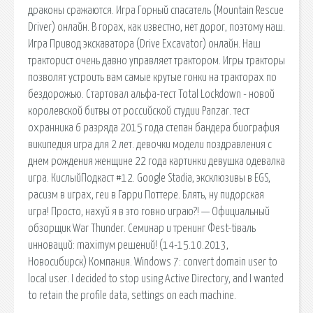
драконы сражаются. Игра Горный спасатель (Mountain Rescue
Driver) онлайн. В горах, как известно, нет дорог, поэтому наш.
Игра Привод экскаватора (Drive Excavator) онлайн. Наш
тракторист очень давно управляет трактором. Игры тракторы
позволят устроить вам самые крутые гонки на тракторах по
бездорожью. Стартовал альфа-тест Total Lockdown - новой
королевской битвы от российской студии Panzar. тест
охранника 6 разряда 2015 года степан бандера биография
википедия игра для 2 лет. девочки модели поздравления с
днем рождения женщине 22 года картинки девушка одевалка
игра. КислыйПодкаст #12. Google Stadia, эксклюзивы в EGS,
расизм в играх, геи в Гарри Поттере. Блять, ну пидорская
игра! Просто, нахуй я в это говно играю?! — Официальный
обзорщик War Thunder. Семинар и тренинг Феst-tiваль
инноваций: maximум решений! (14-15.10.2013,
Новосибирск) Компания. Windows 7: convert domain user to
local user. I decided to stop using Active Directory, and I wanted
to retain the profile data, settings on each machine.