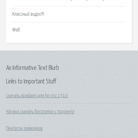
Классный видос!!!.
Wall.
An Informative Text Blurb
Links to Important Stuff
Скачать драйвер для hp psc 1310
Нагано скачать бесплатно с торрента
Пентагон заявление