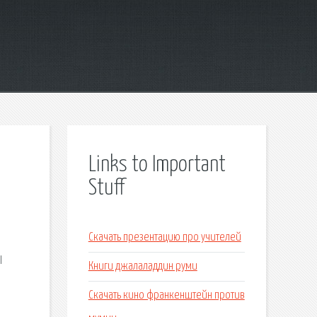
Links to Important
Stuff
Скачать презентацию про учителей
Ы
Книги джалаладдин руми
Скачать кино франкенштейн против