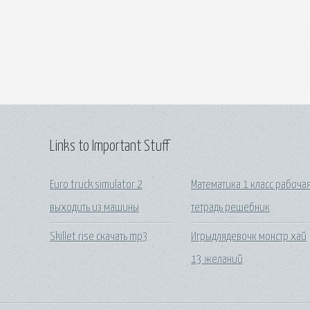
Links to Important Stuff
Euro truck simulator 2
Математика 1 класс рабоча
выходить из машины
тетрадь решебник
Skillet rise скачать mp3
Игрыдлядевочк монстр хай
13 желаний