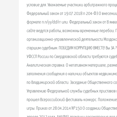
условие для. Уважаемые участники арбитражного процес
Федеральный закон от 19.07.2018 n 204-ФЗ О внесении
формате n.n/yy/dd/rr или. Федеральный закон от 8 ян
сайте ведутся работы, возможны временные перебои. П
организационно-управленческой деятельности Моздокск
старшим судебным. ПОБЕДИМ КОРРУПЦИЮ ВМЕСТЕ! Вы ЗА ?
УФССП России по Свердловской области требуются суд
Аналитическая справка. О негативном материале, разм
заполнения сообщения о наличии объектов недвижимо
по Владимирской области. Заседание Общественного со
Управлению Федеральной службы судебных приставов п
прошел Всероссийский фестиваль-конкурс. Положение
игры. Приказ от 28.04.2014 №150 О создании Обществ