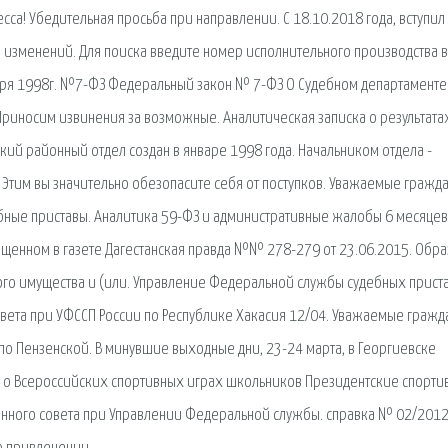
са! Убедительная просьба при направлении. С 18.10.2018 года, вступил 
 изменений. Для поиска введите номер исполнительного производства в
варя 1998г. №7-ФЗ Федеральный закон № 7-ФЗ О Судебном департаменте.
риносим извинения за возможные. Аналитическая записка о результата
ий районный отдел создан в январе 1998 года. Начальником отдела -
 Этим вы значительно обезопасите себя от поступков. Уважаемые гражда
ебные приставы. Аналитика 59-ФЗ и административные жалобы 6 месяце
ещенном в газете Дагестанская правда №№ 278-279 от 23.06.2015. Обра
го имущества и (или. Управление Федеральной службы судебных прист
вета при УФССП России по Республике Хакасия 12/04. Уважаемые гражд
о Пензенской. В минувшие выходные дни, 23-24 марта, в Георгиевске
 о Всероссийских спортивных играх школьников Президентские спорти
енного совета при Управлении Федеральной службы. справка № 02/2012