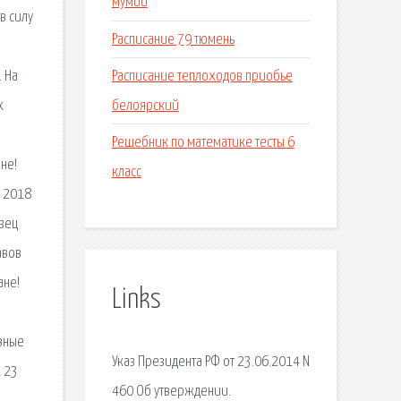
мумии
в силу
Расписание 79 тюмень
Расписание теплоходов приобье
 На
белоярский
х
Решебник по математике тесты 6
не!
класс
в 2018
зец
авов
ане!
Links
вные
Указ Президента РФ от 23.06.2014 N
 23
460 Об утверждении.