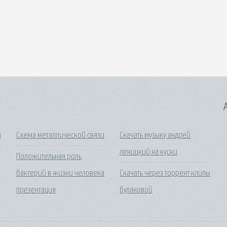
A
я
Схема металлической связи
Скачать музыку андрей
леницкий на куски
Положительная роль
бактерий в жизни человека
Скачать через торрент клипы
презентация
булановой