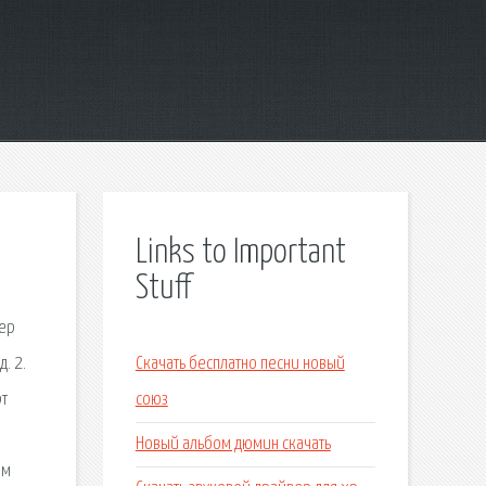
Links to Important
Stuff
нер
. 2.
Скачать бесплатно песни новый
рт
союз
Новый альбом дюмин скачать
ом