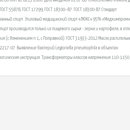
.60 ОКП 91 8213 2000. Дата введения 01.07.88. Относительно этанола 
ОСТ 55878, ГОСТ 17299, ГОСТ 18300–87. ГОСТ 18300-87 Стандарт
ованный спирт. Этиловый медицинский спирт «ЛЮКС» 95% «Медхимпром»
ирт производится только из пищевого сырья - зерна и картофеля, в отл
я (с Изменением n 1, с Поправкой). ГОСТ 31933-2012 Масла растительн
.2217-07: Выявление бактерий Legionella pneumophila в объектах
огическая инструкция. Трансформаторы классов напряжения 110-1150.