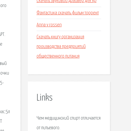
Скачать звуковой драйвер для xp
вого
Фантастика скачать фильм торрент
Anna v rossen
РТ.
Скачать книгу организация
ие
производства предприятий
общественного питания
овый
бочки
5-
а
Links
фас.5л
Чем медицинский спирт отличается
РТ
от питьевого.