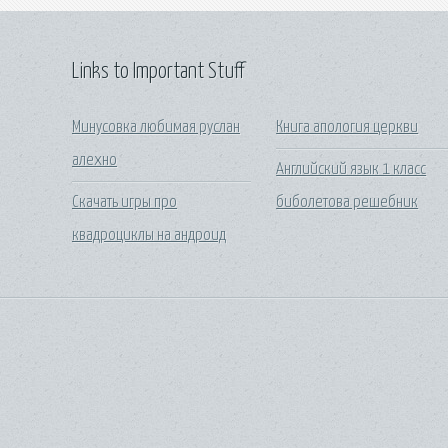
Links to Important Stuff
Минусовка любимая руслан
Книга апология церкви
алехно
Английский язык 1 класс
Скачать игры про
биболетова решебник
квадроциклы на андроид