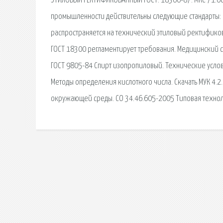
ЭТИЛОВЫЙ РЕКТИФИКОВАННЫЙ ГОСТ. 18300-87. МКС 71.080
промышленности действительны следующие стандарты: Г
распространяется на технический этиловый ректифик
ГОСТ 18300 регламентирует требования. Медицинский сп
ГОСТ 9805-84 Спирт изопропиловый. Технические услови
Методы определения кислотного числа. Скачать МУК 4.2
окружающей среды. СО 34.46.605-2005 Типовая технол