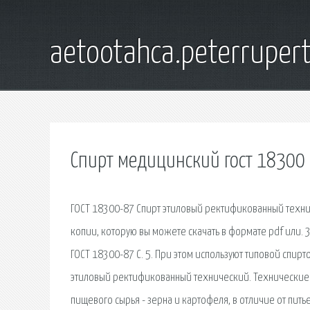
aetootahca.peterruper
Спирт медицинский гост 18300
ГОСТ 18300-87 Спирт этиловый ректификованный техни
копии, которую вы можете скачать в формате pdf или. 3
ГОСТ 18300-87 С. 5. При этом используют типовой спир
этиловый ректификованный технический. Технические у
пищевого сырья - зерна и картофеля, в отличие от пить