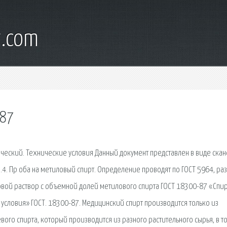
t.com
 87
ческий. Технические условия Данный документ представлен в виде ска
.4. Пр оба на метиловый спирт. Определение проводят по ГОСТ 5964, разд
товой раствор с объемной долей метилового спирта ГОСТ 18300-87 «Спи
словия» ГОСТ. 18300-87. Медицинский спирт производится только из
евого спирта, который производится из разного растительного сырья, в т