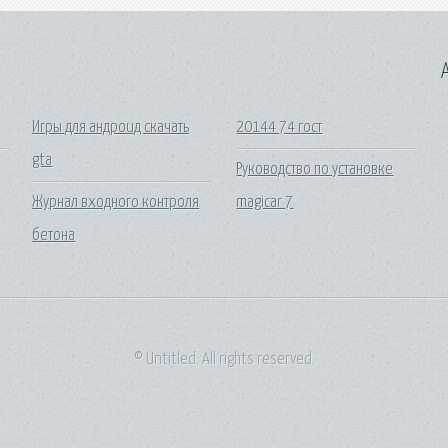
A
Игры для андроид скачать
20144 74 гост
gta
Руководство по установке
Журнал входного контроля
magicar 7
бетона
© Untitled. All rights reserved.