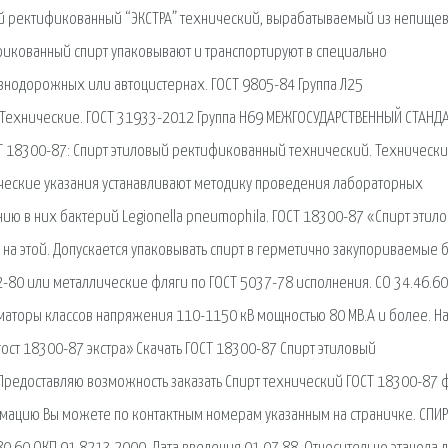
ый ректификованный “ЭКСТРА” технический, вырабатываемый из непище
ификованный спирт упаковывают и транспортируют в специально
езнодорожных или автоцистернах. ГОСТ 9805-84 Группа Л25
ехнические. ГОСТ 31933-2012 Группа Н69 МЕЖГОСУДАРСТВЕННЫЙ СТАНДА
СТ 18300-87: Спирт этиловый ректификованный технический. Техническ
дические указания устанавливают методику проведения лабораторных
ю в них бактерий Legionella pneumophila. ГОСТ 18300-87 «Спирт этил
на этой. Допускается упаковывать спирт в герметично закупориваемые 
2-80 или металлические фляги по ГОСТ 5037-78 исполнения. СО 34.46.60
маторы классов напряжения 110-1150 кВ мощностью 80 МВ.А и более. Н
ост 18300-87 экстра» Скачать ГОСТ 18300-87 Спирт этиловый
Предоставляю возможность заказать Спирт технический ГОСТ 18300-87 
рмацию Вы можете по контактным номерам указанным на страничке. СПИ