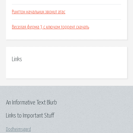
Рингтон начальник звонит атас
Веселая ферма 3 с ключом торрент скачать
Links
An Informative Text Blurb
Links to Important Stuff
Dodheimsgard