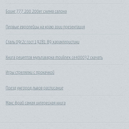
Боинг 777 200 200er схема салона
Первые европейцы на краю азии презентация
Сталь 09г2с гост 19281 89 характеристики
Книга рецептов мультиварка moulinex ce400032 скачать
Игры стрелялки с прокачкой
Поезд ужгород львов расписание
Макс фрай самая интересная книга