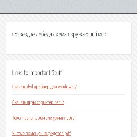
Созвездие лебедя схема окружающий мир
Links to Important Stuff
Скачать dvd драйвер для windows 7
Скачать игры спринтер сел 2
Текст песни керим эле урманнарга
Чистые помещения федотов pdf