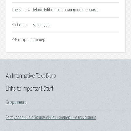
The Sims 4: Deluxe Edition со всеми дополнениями.
Ёж Соник — Википедия.
PSP торрент-трекер.
An Informative Text Blurb
Links to Important Stuff
Кэрри книга
Гост условные обозначения инженерные изыскания