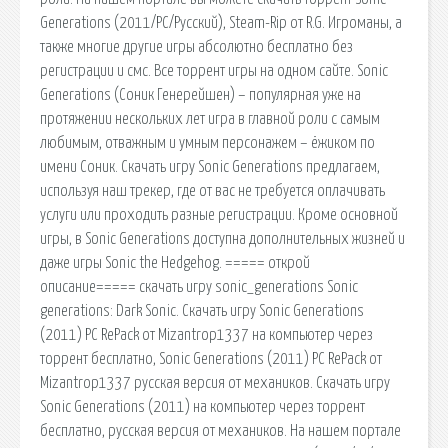
Generations (2011/PC/Русский), Steam-Rip от R.G. Игроманы, а
также многие другие игры абсолютно бесплатно без
регистрации и смс. Все торрент игры на одном сайте. Sonic
Generations (Соник Генерейшен) – популярная уже на
протяжении нескольких лет игра в главной роли с самым
любимым, отважным и умным персонажем – ёжиком по
имени Соник. Скачать игру Sonic Generations предлагаем,
используя наш трекер, где от вас не требуется оплачивать
услуги или проходить разные регистрации. Кроме основной
игры, в Sonic Generations доступна дополнительных жизней и
даже игры Sonic the Hedgehog. ===== открой
описание===== скачать игру sonic_generations Sonic
generations: Dark Sonic. Скачать игру Sonic Generations
(2011) PC RePack от Mizantrop1337 на компьютер через
торрент бесплатно, Sonic Generations (2011) PC RePack от
Mizantrop1337 русская версия от механиков. Скачать игру
Sonic Generations (2011) на компьютер через торрент
бесплатно, русская версия от механиков. На нашем портале