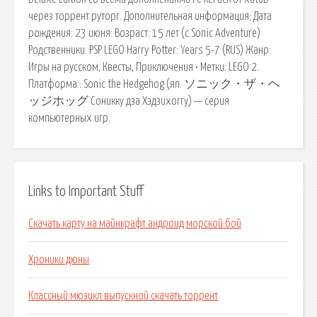
через торрент руторг. Дополнительная информация; Дата
рождения: 23 июня: Возраст: 15 лет (с Sonic Adventure)
Родственники. PSP LEGO Harry Potter: Years 5-7 (RUS) Жанр:
Игры на русском, Квесты, Приключения • Метки: LEGO 2.
Платформа:. Sonic the Hedgehog (яп. ソニック・ザ・ヘ
ッジホッグ Соникку дза Хэдзихоггу) — серия
компьютерных игр.
Links to Important Stuff
Скачать карту на майнкрафт андроид морской бой
Хроники дюны
Классный мюзикл выпускной скачать торрент