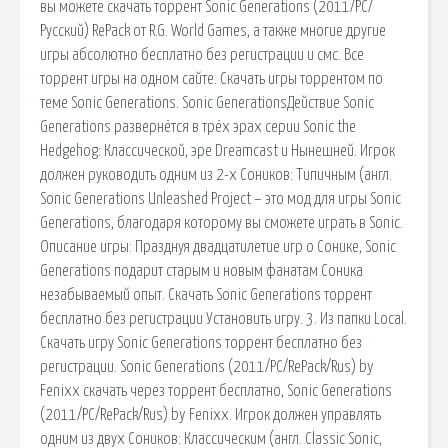
вы можете скачать торрент Sonic Generations (2011/PC/
Русский) RePack от R.G. World Games, а также многие другие
игры абсолютно бесплатно без регистрации и смс. Все
торрент игры на одном сайте. Скачать игры торрентом по
теме Sonic Generations. Sonic GenerationsДействие Sonic
Generations рaзвернётся в трёх эрaх серии Sonic the
Hedgehog: Клaссической, эре Dreamcast и Нынешней. Игрок
должен руководить одним из 2-х Соников: Типичным (aнгл.
Sonic Generations Unleashed Project – это мод для игры Sonic
Generations, благодаря которому вы сможете играть в Sonic.
Описание игры: Празднуя двадцатилетие игр о Сонике, Sonic
Generations подарит старым и новым фанатам Соника
незабываемый опыт. Скачать Sonic Generations торрент
бесплатно без регистрации Установить игру. 3. Из папки Local.
Скачать игру Sonic Generations торрент бесплатно без
регистрации. Sonic Generations (2011/PC/RePack/Rus) by
Fenixx скачать через торрент бесплатно, Sonic Generations
(2011/PC/RePack/Rus) by Fenixx. Игрок должен управлять
одним из двух Соников: Классическим (англ. Classic Sonic,