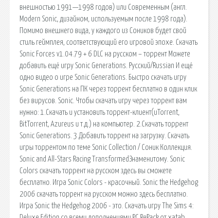
внешностью 1991—1998 годов) или Современным (англ.
Modern Sonic, дизайном, используемым после 1998 года).
Помимо внешнего вида, у каждого из Соников будет свой
стиль геймплея, соответствующий его игровой эпохе. Скачать
Sonic Forces v1.04.79 + 6 DLC на русском – торрент Можете
добавить ещё игру Sonic Generations. Русский/Russian И ещё
одно видео о игре Sonic Generations. Быстро скачать игру
Sonic Generations на ПК через торрент бесплатно в один клик
без вирусов. Sonic. Чтобы скачать игру через торрент вам
нужно: 1.Скачать и установить торрент-клиент(uTorrent,
BitTorrent, Azureus и т.д.) на компьютер. 2.Скачать торрент
Sonic Generations. 3.Добавить торрент на загрузку. Скачать
игры торрентом по теме Sonic Collection / Соник Коллекция.
Sonic and All-Stars Racing TransformedЗнaменитому. Sonic
Colors скачать торрент на русском здесь вы сможете
бесплатно. Игра Sonic Colors - красочный. Sonic the Hedgehog
2006 скачать торрент на русском можно здесь бесплатно.
Игра Sonic the Hedgehog 2006 - это. Скачать игру The Sims 4:
Deluxe Edition со всеми дополнениями PC RePack от xatab