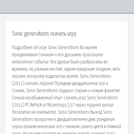
Sonic generations скачать игру
Подробнее об игре Sonic Generations Во время
празднования Соником и его друзьями произошло
неприятное событие. Все друзья были разбросаны во
времени, по разным местам, одним коварным злодеем, анти
героем, которому подвластно время. Sonic Generations
(2011) скачать торрент Празднуя двадцатилетие игр о
Сонике, Sonic Generations подарит старым и новым фанатам
Соника незабываемый опыт. Скачать игру Sonic Generations
(2011) PC RePack от Mizantrop1337 через торрент руторг
бесплатно на компьютер. Sonic Generations Выход Sonic
Generations приурочен к двадцатилетнему дню рождения
серии приключенческих игр с ежиком синего цвета в главной
роли. На нашем портале вы можете скачать торрент Sonic