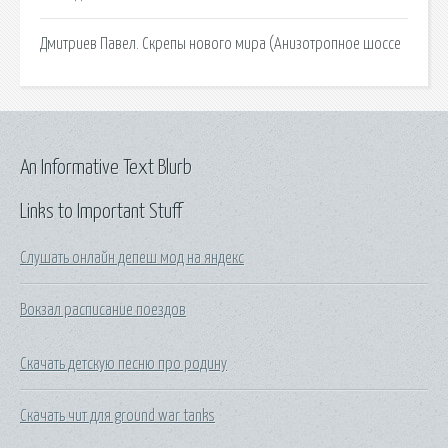
Дмитриев Павел. Скрепы нового мира (Анизотропное шоссе
An Informative Text Blurb
Links to Important Stuff
Слушать онлайн депеш мод на яндекс
Вокзал расписание поездов
Скачать детскую песню про родину
Скачать чит для ground war tanks