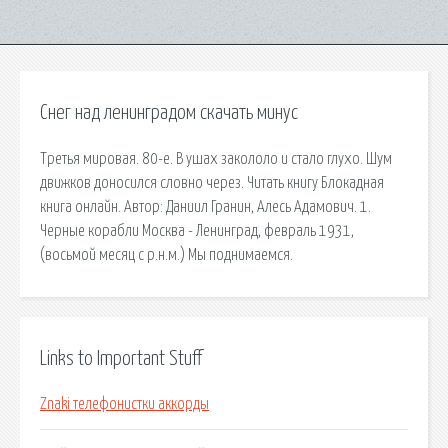
Снег над ленинградом скачать минус
Третья мировая. 80-е. В ушах закололо и стало глухо. Шум
движков доносился словно через. Читать книгу Блокадная
книга онлайн. Автор: Даниил Гранин, Алесь Адамович. 1.
Черные корабли Москва - Ленинград, февраль 1931,
(восьмой месяц с р.н.м.) Мы поднимаемся.
Links to Important Stuff
Znaki телефонистки аккорды