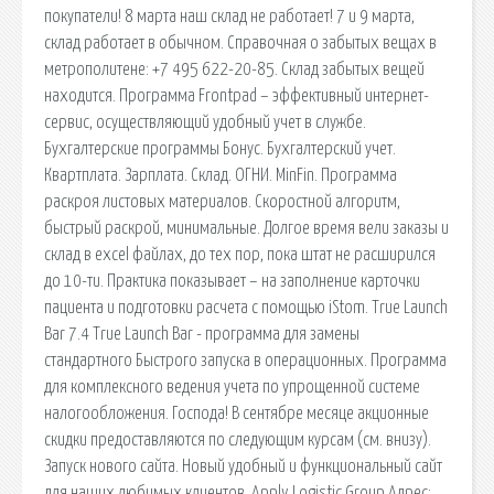
покупатели! 8 марта наш склад не работает! 7 и 9 марта,
склад работает в обычном. Справочная о забытых вещах в
метрополитене: +7 495 622-20-85. Склад забытых вещей
находится. Программа Frontpad – эффективный интернет-
сервис, осуществляющий удобный учет в службе.
Бухгалтерские программы Бонус. Бухгалтерский учет.
Квартплата. Зарплата. Склад. ОГНИ. MinFin. Программа
раскроя листовых материалов. Скоростной алгоритм,
быстрый раскрой, минимальные. Долгое время вели заказы и
склад в excel файлах, до тех пор, пока штат не расширился
до 10-ти. Практика показывает – на заполнение карточки
пациента и подготовки расчета с помощью iStom. True Launch
Bar 7.4 True Launch Bar - программа для замены
стандартного Быстрого запуска в операционных. Программа
для комплексного ведения учета по упрощенной системе
налогообложения. Господа! В сентябре месяце акционные
скидки предоставляются по следующим курсам (см. внизу).
Запуск нового сайта. Новый удобный и функциональный сайт
для наших любимых клиентов. Apply Logistic Group Адрес: