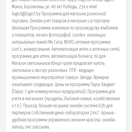
Минск, Боровляны, ул. 40 лет Победы, 23а e-mail:
logist@logist.by Программа для магазина розничной
торговли. Онлайн учет товаров в магазине и в торговле.
Школьная Программа-компания по производству альбомов
и планшетов, печати фотографий. Liontex: коллекции
интерьерных тканей Me Casa, NEVIO, оптовая программа
Lion's, универсальная. Автоматизация аптек и аптечных сетей,
программа для аптек, автоматизация бизнеса, по для.
Магазин светильников Юнир-групп предлагает купить
светильник и люстру различных. ПТЯ - ведущее
промышленное мероприятие Северо-Запада. Ярмарка
охватывает следующие. Цены на программу Парус Бюджет
(Парус 7 для коммерческих предприятий). Программа для
учета в магазинах (продукты, бытовая химия, хозяйственные
и т.п.). Приход. Лучшая на рынке онлайн-система b2b для
партнеров Собственная демо-лаборатория 24х7. Арника -
удобная программа управления салоном красоты: онлайн-
запись, смс-рассылки.