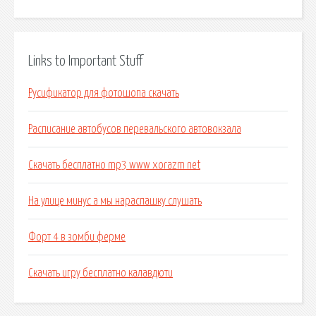
Links to Important Stuff
Русификатор для фотошопа скачать
Расписание автобусов перевальского автовокзала
Скачать бесплатно mp3 www xorazm net
На улице минус а мы нараспашку слушать
Форт 4 в зомби ферме
Скачать игру бесплатно калавдюти