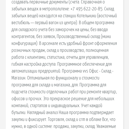
создавать первичные документы (счета. Справочная о
забытых вещах в метрополитене: +7 495 622-20-85. Склад
забытых вещей находится на станции Котельники (восточный
вестибюль — первый вагон из центра). В общем программа
для складского учета без заморочек на цены, без ввода
контрагентов, без заявок, Производственный склад (мини
конфигурация). В арсенале есть удобный фронт оформления
розничных продаж, склад и производство, полноценная
работа с клиентами, статистика, отчеты для управленцев,
гибкая настройка доступа. Программное обеспечение для
автоматизации предприятий. Программа vvs Офис - Склад -
Магазин. Оптимальная по функционалу и стоимости
программа для склада и магазина, для. Программа для
подсчета стоимости отделочных работ при ремонте квартир,
офисов и прочих. Это прекрасное решение для небольших
компаний, стартапов и индивидуальных. Учет каждой
бутылки. Наглядный анализ Наша программа подтверждает
закупки и фиксирует. Торговля, склад и crm в облаке Все, что
нужно, в одной системе: продажи, закупки, склад. Уважаемые