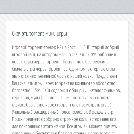
Скачать torrent мини игры
Игровой торрент-трекер №1 в России и СНГ, старый добрый
игровой сайт, на котором можно скачать 100% рабочие и
новые игры через торрент - бесплатно и без рекламы.
Скачать игры через торрент. Сегодня компьютерные игры
являются неотъемлемой частью нашей жизни. Предлагаем
Вам скачать игры через торрент на компьютер абсолютно
бесплатно и без. Сайт содержит обширный каталог фильмов,
сериалов, мультфильмов и аниме, которые Вы сможете
скачать бесплатно через торрент или посмотреть онлайн.
Уникальный расширенный поиск позволит. В разделе игр
Поиск предметов собрано огромное количество мини игр
для поклонников этого жанра. Все игры вы можете скачать
совершенно бесплатно и без регистрации через торрент.