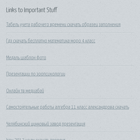
Links to Important Stuff
Табель учета рабочего времени скачать образец заполнения
Гдз скачать бесплатно математика моро 4 класс
Медаль шаблон фото
Презентации по зоопсихологии
Онлайн тв медиабай
Самостоятельные работы алгебра 11 класс александрова скачать
Челябинский цинковый завод презентация