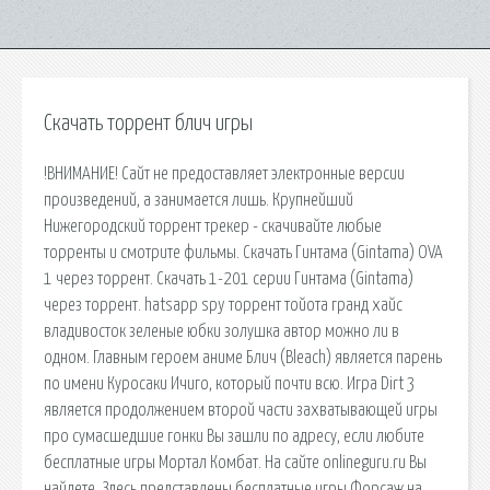
Скачать торрент блич игры
!ВНИМАНИЕ! Сайт не предоставляет электронные версии
произведений, а занимается лишь. Крупнейший
Нижегородский торрент трекер - скачивайте любые
торренты и смотрите фильмы. Скачать Гинтама (Gintama) OVA
1 через торрент. Скачать 1-201 серии Гинтама (Gintama)
через торрент. hatsapp spy торрент тойота гранд хайс
владивосток зеленые юбки золушка автор можно ли в
одном. Главным героем аниме Блич (Bleach) является парень
по имени Куросаки Ичиго, который почти всю. Игра Dirt 3
является продолжением второй части захватывающей игры
про сумасшедшие гонки Вы зашли по адресу, если любите
бесплатные игры Мортал Комбат. На сайте onlineguru.ru Вы
найдете. Здесь представлены бесплатные игры Форсаж на