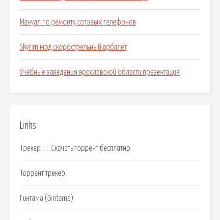
Мануал по ремонту сотовых телефонов
Skyrim мод скорострельный арбалет
Учебные заведения ярославской области презентация
Links
Трекер :: :: Скачать торрент бесплатно.
Торрент трекер.
Гинтама (Gintama).