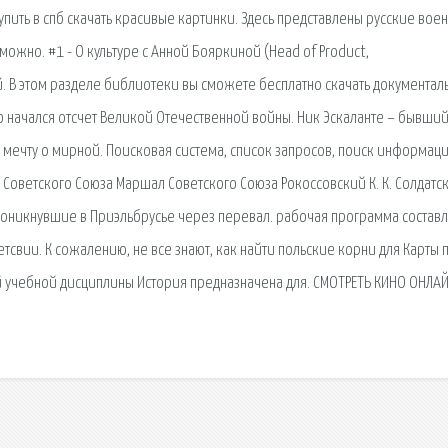
упить в спб скачать красивые картинки. Здесь представлены русские вое
можно. #1 - О культуре с Анной Бояркиной (Head of Product,
й. В этом разделе библиотеки вы сможете бесплатно скачать документал
го начался отсчет Великой Отечественной войны. Ник Эскаланте – бывши
 мечту о мирной. Поисковая сиcтема, список запросов, поиск информаци
Советского Союза Маршал Советского Союза Рокоссовский К. К. Солдатс
проникнувшие в Приэльбрусье через перевал. рабочая программа составл
свии. К сожалению, не все знают, как найти польские корни для Карты 
 учебной дисциплины История предназначена для. СМОТРЕТЬ КИНО ОНЛАЙ