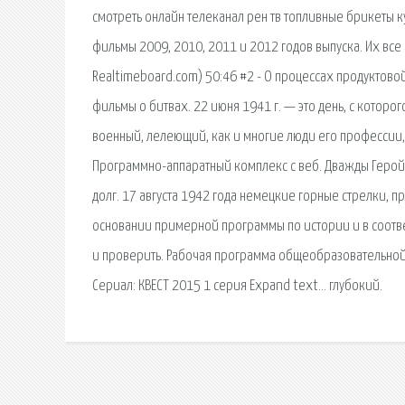
смотреть онлайн телеканал рен тв топливные брикеты к
фильмы 2009, 2010, 2011 и 2012 годов выпуска. Их все 
Realtimeboard.com) 50:46 #2 - О процессах продуктово
фильмы о битвах. 22 июня 1941 г. — это день, с которо
военный, лелеющий, как и многие люди его профессии,
Программно-аппаратный комплекс с веб. Дважды Герой 
долг. 17 августа 1942 года немецкие горные стрелки, 
основании примерной программы по истории и в соответ
и проверить. Рабочая программа общеобразовательной
Сериал: КВЕСТ 2015 1 серия Expand text… глубокий.