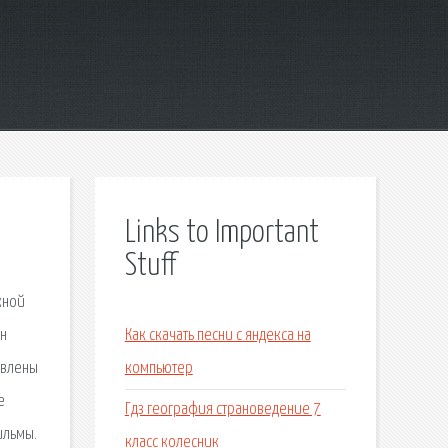
Links to Important
Stuff
жной
ин
Как скачать песни с яндекса на
овлены
компьютер
е
Гдз география страноведение 7
ильмы.
класс колесник