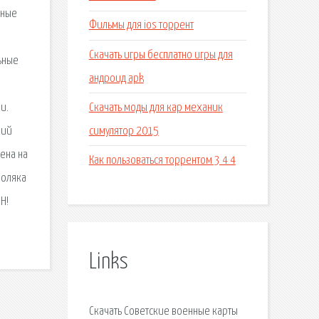
нные
Фильмы для ios торрент
Скачать игры бесплатно игры для
ьные
андроид apk
й
Скачать моды для кар механик
и.
симулятор 2015
кий
ена на
Как пользоваться торрентом 3 4 4
поляка
Н!
Links
Скачать Советские военные карты