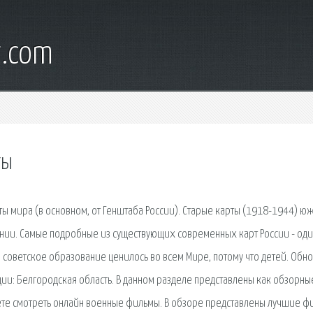
t.com
ты
ы мира (в основном, от Генштаба России). Старые карты (1918-1944) ю
ии. Самые подробные из существующих современных карт России - од
о советское образование ценилось во всем Мире, потому что детей. Обн
и: Белгородская область. В данном разделе представлены как обзорны
ожете смотреть онлайн военные фильмы. В обзоре представлены лучшие ф