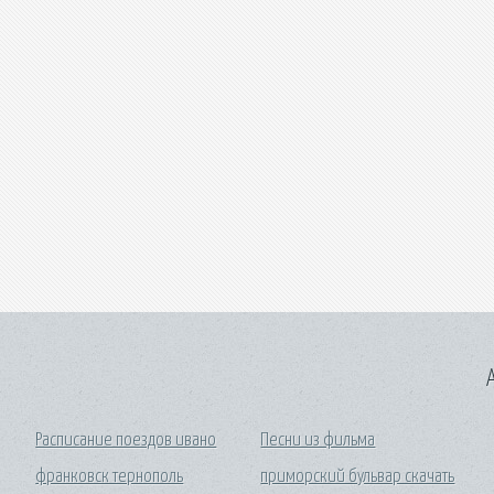
A
Расписание поездов ивано
Песни из фильма
франковск тернополь
приморский бульвар скачать