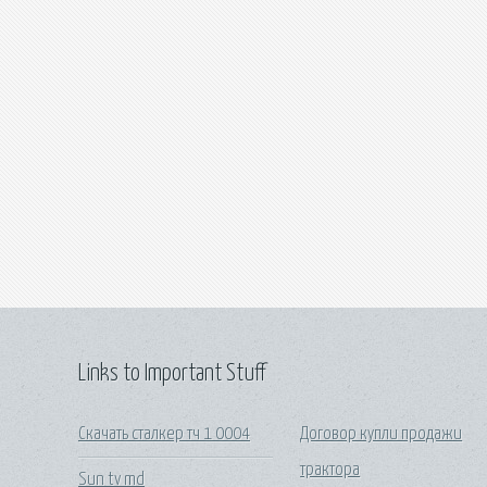
Links to Important Stuff
Скачать сталкер тч 1 0004
Договор купли продажи
трактора
Sun tv md