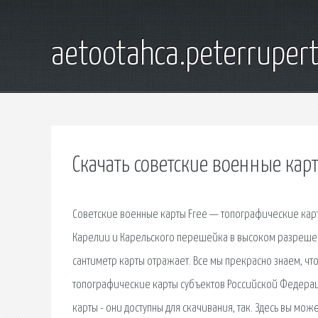
aetootahca.peterruper
Скачать советские военные кар
Советские военные карты Free — топографические карт
Карелии и Карельского перешейка в высоком разрешен
сантиметр карты отражает. Все мы прекрасно знаем, чт
топографические карты субъектов Российской Федераци
карты - они доступны для скачивания, так. Здесь вы м