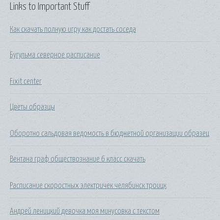
Links to Important Stuff
Как скачать полную игру как достать соседа
Бугульма северное расписание
Fixit center
Цветы образцы
Оборотно сальдовая ведомость в бюджетной организации образец
Вентана граф обществознание 6 класс скачать
Расписание скоростных электричек челябинск троицк
Андрей леницкий девочка моя минусовка с текстом