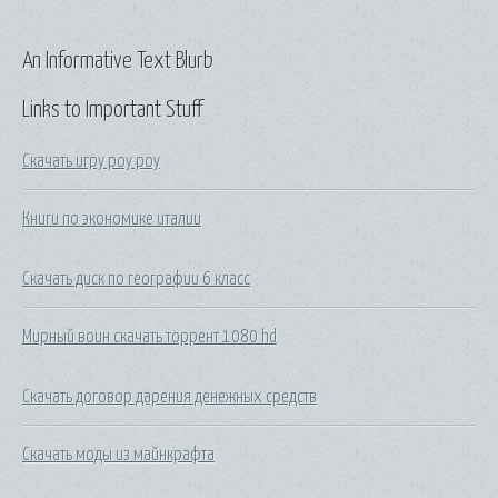
An Informative Text Blurb
Links to Important Stuff
Скачать игру роу роу
Книги по экономике италии
Скачать диск по географии 6 класс
Мирный воин скачать торрент 1080 hd
Скачать договор дарения денежных средств
Скачать моды из майнкрафта