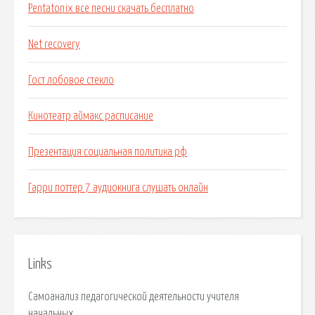
Pentatonix все песни скачать бесплатно
Net recovery
Гост лобовое стекло
Кинотеатр аймакс расписание
Презентация социальная политика рф
Гарри поттер 7 аудиокнига слушать онлайн
Links
Самоанализ педагогической деятельности учителя
начальных.