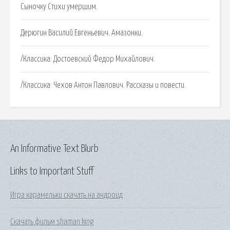
Сыночку Cтихи умершим.
Дерюгин Василий Евгеньевич. Амазонки.
/Классика: Достоевский Федор Михайлович.
/Классика: Чехов Антон Павлович. Рассказы и повести.
An Informative Text Blurb
Links to Important Stuff
Игра карамельки скачать на андроид
Скачать фильм shaman king