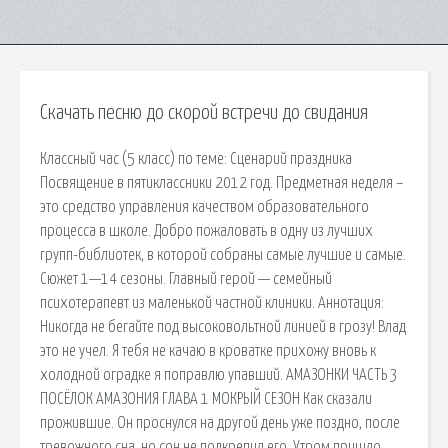
Скачать песню до скорой встречи до свидания
Классный час (5 класс) по теме: Сценарий праздника
Посвящение в пятиклассники 2012 год. Предметная неделя –
это средство управления качеством образовательного
процесса в школе. Добро пожаловать в одну из лучших
групп-библиотек, в которой собраны самые лучшие и самые.
Сюжет 1—14 сезоны. Главный герой — семейный
психотерапевт из маленькой частной клиники. Аннотация:
Никогда не бегайте под высоковольтной линией в грозу! Влад
это не учел. Я тебя не качаю в кроватке прихожу вновь к
холодной оградке я поправлю упавший. АМАЗОНКИ ЧАСТЬ 3
ПОСЁЛОК АМАЗОНИЯ ГЛАВА 1 МОКРЫЙ СЕЗОН Как сказали
прожившие. Он проснулся на другой день уже поздно, после
тревожного сна, но сон не подкрепил его. Утром пришло