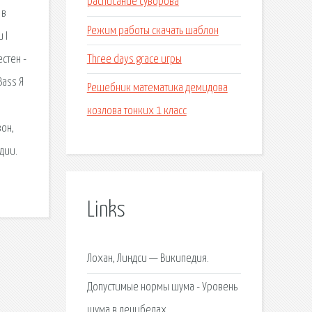
расписание суворова
 в
Режим работы скачать шаблон
 I
Three days grace игры
стен -
Bass Я
Решебник математика демидова
козлова тонких 1 класс
зон,
дии.
Links
Лохан, Линдси — Википедия.
Допустимые нормы шума - Уровень
шума в децибелах.