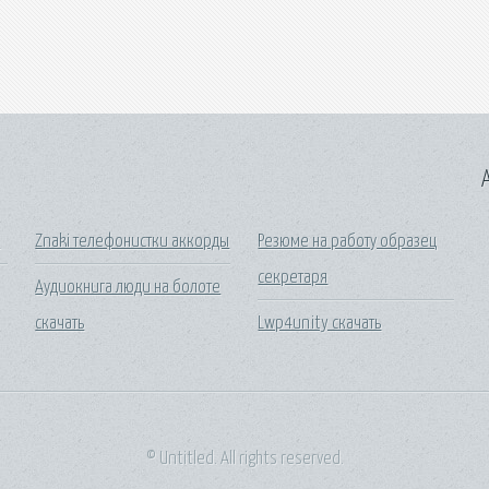
A
к
Znaki телефонистки аккорды
Резюме на работу образец
секретаря
Аудиокнига люди на болоте
скачать
Lwp4unity скачать
© Untitled. All rights reserved.