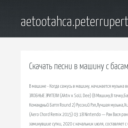
aetootahca.peterruper
Скачать песни в машину с баса
В машине - Когда сажусь в машину, начинается музыка все
ЗЛОБНЫЕ ЗРИТЕЛИ (Aktiv x SoLL Dee) (В Машину,В тачку,
Командный Баттл Round 2) Русский Рэп,Лучшая музыка,Хи
(Aero Chord Remix 2015) 03:18 Nintendo — Ран Вася ран
заминувшие сутки, 2020 с начальник июля, составляет с