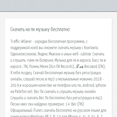
Скачать на пк музыку бесплатно
Traffic vkSaver - изредка бесплатная программа, с
поддержкой коей вы сможете скачать музыку с Контакта,
Одноклассников, Яндекс.Мьюзик и иных веб- сайтов. Скачать
и слушать: гимн пк боярина, Музыка для пк в каросе, Басс пк в
каросе , ПК, Помни Меня.(Хсл ПК Records), ℒℴѵℯ Весовой (ПК),
Я тебя пиздец. Скачай бесплатную музыку без регистрации
онлайн, слушай песни в mp3 и музыкальные новинки 2018 -
2019 в хорошем качестве на телефон или пк, android, iphone
на Patefon.net. Вес Пк скачать и слушать музыку онлайн.
Cлушать и скачать Вес Пк бесплатно без регистрации в mp3.
Песни «вес пк» найдено примерно: 14. Вес (ПК).
Официальный iTunes скачать бесплатно на русском языке для
компьютера Windows XP, 7, 8, 10 для iPhone 4, 4s, 5, 5s, 6, 7.