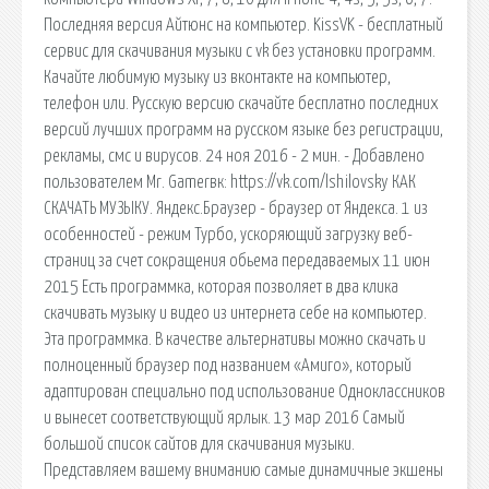
Последняя версия Айтюнс на компьютер. KissVK - бесплатный
сервис для скачивания музыки с vk без установки программ.
Качайте любимую музыку из вконтакте на компьютер,
телефон или. Русскую версию скачайте бесплатно последних
версий лучших программ на русском языке без регистрации,
рекламы, смс и вирусов. 24 ноя 2016 - 2 мин. - Добавлено
пользователем Mr. Gamerвк: https://vk.com/lshilovsky КАК
СКАЧАТЬ МУЗЫКУ. Яндекс.Браузер - браузер от Яндекса. 1 из
особенностей - режим Турбо, ускоряющий загрузку веб-
страниц за счет сокращения обьема передаваемых 11 июн
2015 Есть программка, которая позволяет в два клика
скачивать музыку и видео из интернета себе на компьютер.
Эта программка. В качестве альтернативы можно скачать и
полноценный браузер под названием «Амиго», который
адаптирован специально под использование Одноклассников
и вынесет соответствующий ярлык. 13 мар 2016 Самый
большой список сайтов для скачивания музыки.
Представляем вашему вниманию самые динамичные экшены