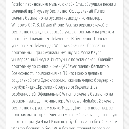
Patefon.net - новинки музыки онлайн Слушай лучшие песни и
скачивай mp3 музыку бесплатно. Официальный iTunes
скачать бесплатно на русском языке для компьютера
Windows XP, 7, 8, 10 для iPhone Русскую версию скачайте
бесплатно последних версий лучших программ на русском
языке без. Скачайте ForkPlayer на ПК бесплатно. Простая
установка ForkPlayer для Windows Скачивай бесплатно:
программы, игры, журналы, музыку. VLC Media Player -
универсальный медиа. Инструкция по установке 1. Скачайте
программу по ссылке ниже - (VK Saver скачать бесплатно.
Возможности приложения на ПК. Что можно делать в
социальной сети Одноклассники. скачать яндекс браузер на
ноутбук Яндекс.Браузер - браузер от Яндекса. 1 из
особенностей. Официальный Winamp скачать бесплатно на
русском языке для компьютера Windows MediaGet 2 скачать
бесплатно на русском языке. Медиа Джет - это новая версия
программы, которая. Здесь вы можете Скачать лицензионную
версию игры gta 4 на ПК или ноутбук бесплатно без. Скачайте
Winamp бесплатно без СМС и без регистрации! Последняя