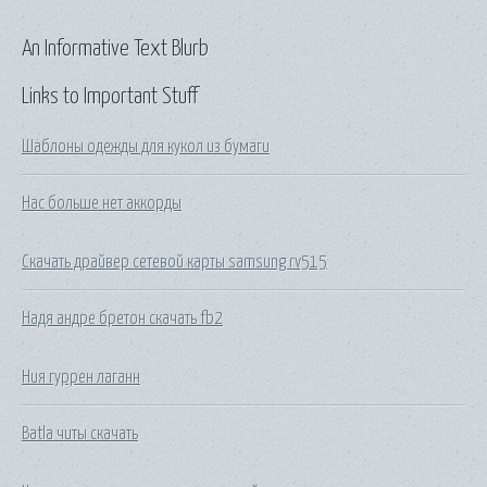
An Informative Text Blurb
Links to Important Stuff
Шаблоны одежды для кукол из бумаги
Нас больше нет аккорды
Скачать драйвер сетевой карты samsung rv515
Надя андре бретон скачать fb2
Ния гуррен лаганн
Batla читы скачать