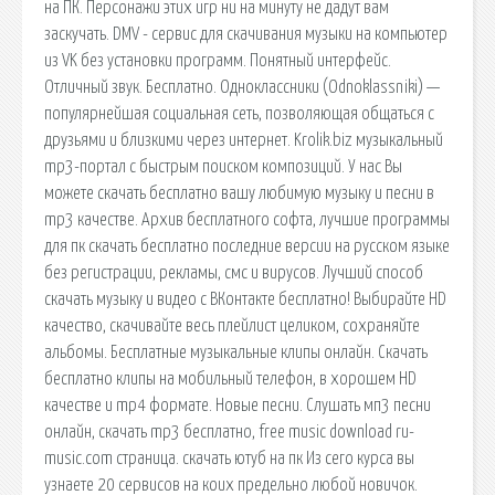
на ПК. Персонажи этих игр ни на минуту не дадут вам
заскучать. DMV - сервис для скачивания музыки на компьютер
из VK без установки программ. Понятный интерфейс.
Отличный звук. Бесплатно. Одноклассники (Odnoklassniki) —
популярнейшая социальная сеть, позволяющая общаться с
друзьями и близкими через интернет. Krolik.biz музыкальный
mp3-портал с быстрым поиском композиций. У нас Вы
можете скачать бесплатно вашу любимую музыку и песни в
mp3 качестве. Архив бесплатного софта, лучшие программы
для пк скачать бесплатно последние версии на русском языке
без регистрации, рекламы, смс и вирусов. Лучший способ
скачать музыку и видео с ВКонтакте бесплатно! Выбирайте HD
качество, скачивайте весь плейлист целиком, сохраняйте
альбомы. Бесплатные музыкальные клипы онлайн. Скачать
бесплатно клипы на мобильный телефон, в хорошем HD
качестве и mp4 формате. Новые песни. Слушать мп3 песни
онлайн, скачать mp3 бесплатно, free music download ru-
music.com страница. скачать ютуб на пк Из сего курса вы
узнаете 20 сервисов на коих предельно любой новичок.