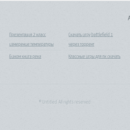
A
и
Презентация 2 класс
Скачать игру battlefield 1
измерение температуры
через торрент
Бином книга река
Классные игры для пк скачать
© Untitled. All rights reserved.