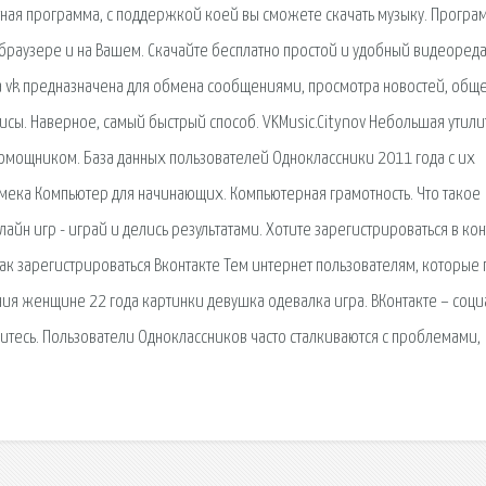
латная программа, с поддержкой коей вы сможете скачать музыку. Програ
 браузере и на Вашем. Скачайте бесплатно простой и удобный видеоред
а vk предназначена для обмена сообщениями, просмотра новостей, обще
исы. Наверное, самый быстрый способ. VKMusic.Citynov Небольшая утили
мощником. База данных пользователей Одноклассники 2011 года с их
мека Компьютер для начинающих. Компьютерная грамотность. Что такое
айн игр - играй и делись результатами. Хотите зарегистрироваться в кон
Как зарегистрироваться Вконтакте Тем интернет пользователям, которые 
ия женщине 22 года картинки девушка одевалка игра. ВКонтакте – соци
литесь. Пользователи Одноклассников часто сталкиваются с проблемами,