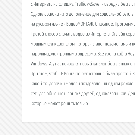
с Интернета на флешку. Traffic vkSaver - изредка бесп
Одноклассники - это дополнение для социальной сети в
на русском языке - ВидеоМОНТАЖ. Описание. Программ
Третий способ скачать видео из Интернета: Онлайн серв
мощным функционалом, которая станет незаменимым по
паролями,электронными адресами. Все уроки сайта Неу
Windows. А у нас появился новый каталог бесплатных онл
При этом, чтобы В Контакте регистрация была простой. 
какой-то. девочки модели поздравления с днем рожден
сеть для общения и поиска друзей, одноклассников. Де
которые может решить только.