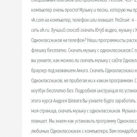
специальных плагинов или приложений. Рейтинг: 4,6 - 
компьютер очень просто! Музыку и песни, которую мы пр
vk.com на компьютер, телефон или планшет. Рейтинг: 4
сеть ok.ru. Лучший способ скачать Ютуб видео, музыку с 
Одноклассников на телефон? Наши программисты рассказ
флешку бесплатно. Скачать музыку с одноклассников С 
вы узнаете, как можно ли скачать музыку с сайта Однок
браузер под названием Амиго. Скачать Одноклассники на
Одноклассников, не прибегая ни к каким программам. 
ноутбук бесплатно без. Подробная инструкция по устано
этого курса Андрея Шевага Вы узнаете будто заработать
моя страница, скачать музыку с одноклассников. Музыка 
планшет. Мы знаем как установить программу Одноклассн
любимых Одноклассниках с компьютера, Вам понадобится