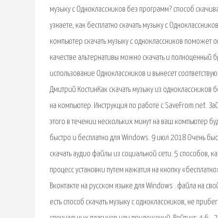
музыку с Одноклассников без программ? способ скачива
узнаете, как бесплатно скачать музыку с Однокласснико
компьютер скачать музыку с одноклассников поможет опц
качестве альтернативы можно скачать и полноценный б
использование Одноклассников и вынесет соответствующ
Дмитрий КостинКак скачать музыку из одноклассников 
на компьютер. Инструкция по работе с SaveFrom.net. За
этого в течении нескольких минут на ваш компьютер бу
быстро и бесплатно для Windows. 9 июл 2018 Очень бы
скачать аудио файлы из социальной сети. 5 способов, к
процесс установки путем нажатия на кнопку «бесплатно
Вконтакте на русском языке для Windows . файла на сво
есть способ скачать музыку с одноклассников, не приб