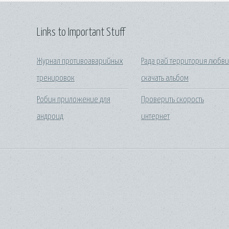
Links to Important Stuff
Журнал противоаварийных
Рада рай территория любв
тренировок
скачать альбом
Робин приложение для
Проверить скорость
андроид
интернет