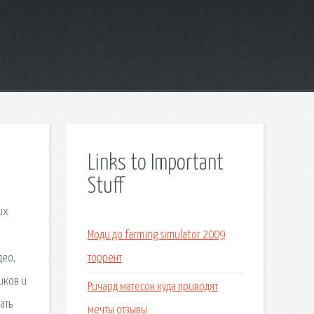
Links to Important
Stuff
их
Моди до farming simulator 2009
део,
торрент
иков и
Ричард матесон куда приводят
ать
мечты отзывы