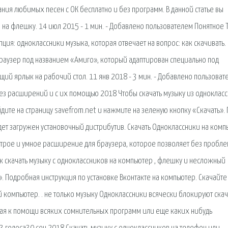
ния любимых песен с ОК бесплатно и без программ. В данной статье вы
в на флешку. 14 июл 2015 - 1 мин. - Добавлено пользователем Понятное 
ия: одноклассники музыка, которая отвечает на вопрос: как скачивать. 
раузер под названием «Амиго», который адаптирован специально под
ий ярлык на рабочий стол. 11 янв 2018 - 3 мин. - Добавлено пользоват
без расширений и с их помощью 2018 Чтобы скачать музыку из одноклас
йдите на страницу savefrom.net и нажмите на зеленую кнопку «Скачать».
дет загружен установочный дистрибутив. Скачать Одноклассники на комп
строе и умное расширение для браузера, которое позволяет без пробл
ак скачать музыку с одноклассников на компьютер , флешку и несложный
». Подробная инструкция по установке Вконтакте на компьютер. Скачайте
й компьютер. . не только музыку Одноклассники всячески блокируют скач
егая к помощи всяких сомнительных программ или еще каких нибудь