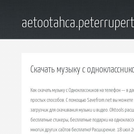
aetootahca.peterruper
Скачать музыку с одноклассник
Как скачать музыку с Одноклассников на телефон — в д
простых способов. С помощью Savefrom.net вы можете б
загрузчик для скачивания музыки и видео. Oktools расш
бесплатные стикеры, бесплатные подарки на одноклассн
многих других сайтов бесплатно! Расширение. 18 июл 2