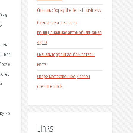
Скачать сборку the ferret business
Твна
Схема электрическая
В
принципиальная автомобиля камаз
4310
елем
Скачать торрент альбом потап и
сников
настя
 После
ьютер
Сверхъестественное 7 сезон
ем
dreamrecords
ку, но
Links