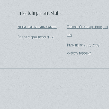
Links to Important Stuff
Книга иллюминаты скачать
Толковый словарь брифинг
это
Опера старая версия 12
Игры на пк 2005 2007
скачать торрент