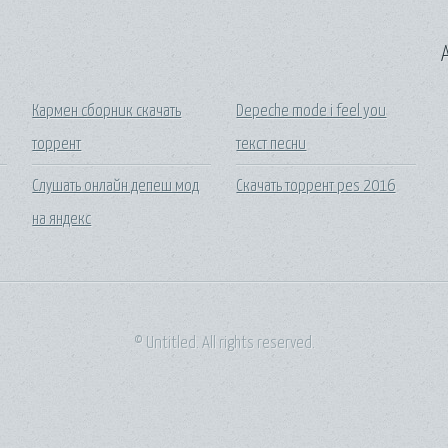
A
Кармен сборник скачать
Depeche mode i feel you
торрент
текст песни
Слушать онлайн депеш мод
Скачать торрент pes 2016
на яндекс
© Untitled. All rights reserved.