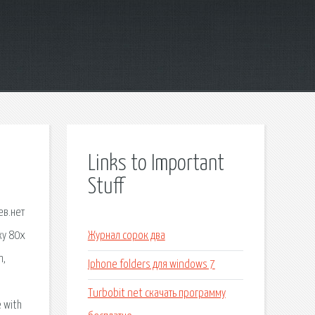
Links to Important
Stuff
ев.нет
ку 80х
Журнал сорок два
m,
Iphone folders для windows 7
Turbobit net скачать программу
e with