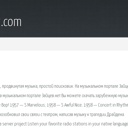
t.com
, продвинутая музыка, простой поисковик. На музыкальном портале Зайц
На музыкальном портале Зайцев.нет Вы можете скачать зарубежную музы
 Bop! 1957 — S Marvelous; 1958 — S Awful Nice; 1958 — Concert in Rhyth
 возобновил свои связи с театром, написав музыку к трагедии Драйдена.
server project Listen your favorite radio stations in your native languag