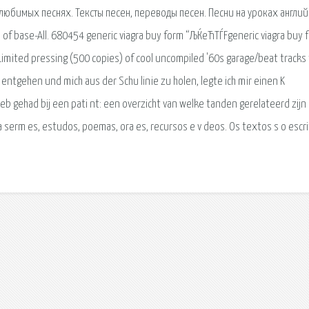
 любимых песнях. Тексты песен, переводы песен. Песни на уроках англи
of base-All. 680454 generic viagra buy form “ЉЌeЋТЃFgeneric viagra buy 
imited pressing (500 copies) of cool uncompiled '60s garage/beat tracks
entgehen und mich aus der Schu linie zu holen, legte ich mir einen K
b gehad bij een pati nt: een overzicht van welke tanden gerelateerd zijn
a serm es, estudos, poemas, ora es, recursos e v deos. Os textos s o escr
.