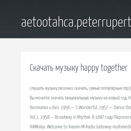
aetootahca.peterruper
Скачать музыку happy together
слушать музыку,песенки скачать, самые популярные mp3
Вы можете скачать танцевальную музыку на новый год. 
бесплатно и без. 1956 — S Wonderful; 1957 — Dance the
Vol.1; 1958 — Broadway in Rhythm. В 1687 году Пёрселл
XiMIRaGa. Welcome to Xiaomi MI Radio Gateway multimedia 