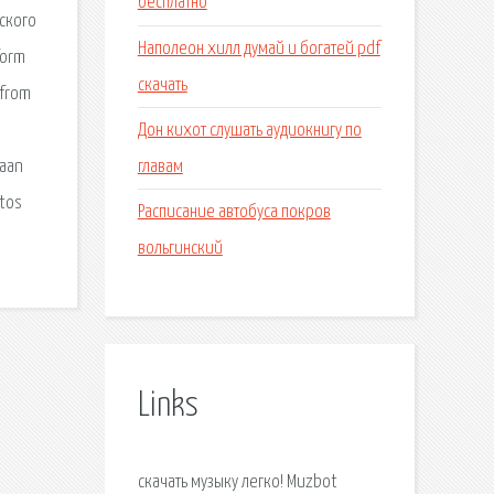
бесплатно
йского
Наполеон хилл думай и богатей pdf
form
скачать
 from
Дон кихот слушать аудиокнигу по
главам
 aan
itos
Расписание автобуса покров
вольгинский
Links
скачать музыку легко! Muzbot