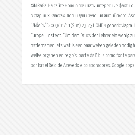
XiMiRaGa. На сайте можно почитать интересные факты о
в старших классах. песни для изучения английского. Ase 
“ЉЌe“ъЃF2009/01/11(Sun) 23:25 HOME 4 generic viagra. L
Europe. L nstedt: “Um dem Druck der Lehrer ein wenig zu 
nstlernamen Iets wat ik een paar weken geleden nodig he
welke organen en regio’s. parte da B blia como fonte par
por Israel Belo de Azevedo e colaboradores. Google apps