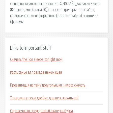
женщина какая женщина скачать ФРИСТАЙЛ_Ах какая Какая
Женщина, мне б такую)))). Торрент-трекеры – это сайты,
которые хранят информацию (торрент-файлы) о контенте
(фильмы.
Links to Important Stuff
Скачать the lion sleeps tonight mp3
Расписание эл поездов нежин киев
Презентация на тему треугольники 5 класс скачать
Тотальная угроза джеймс дашнер скачать pdf
Справочники предприятий екатеринбурга