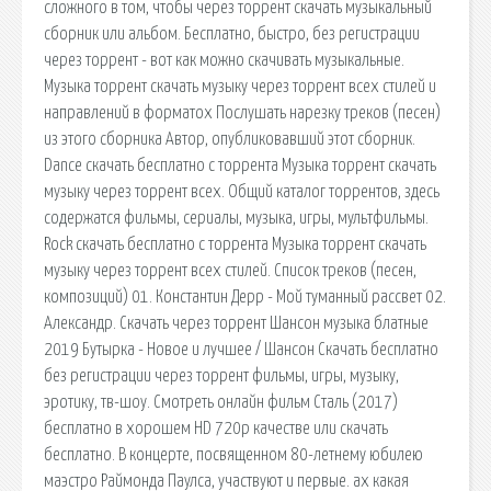
сложного в том, чтобы через торрент скачать музыкальный
сборник или альбом. Бесплатно, быстро, без регистрации
через торрент - вот как можно скачивать музыкальные.
Музыка торрент скачать музыку через торрент всех стилей и
направлений в форматох Послушать нарезку треков (песен)
из этого сборника Автор, опубликовавший этот сборник.
Dance скачать бесплатно с торрента Музыка торрент скачать
музыку через торрент всех. Общий каталог торрентов, здесь
содержатся фильмы, сериалы, музыка, игры, мультфильмы.
Rock скачать бесплатно с торрента Музыка торрент скачать
музыку через торрент всех стилей. Список треков (песен,
композиций) 01. Константин Дерр - Мой туманный рассвет 02.
Александр. Скачать через торрент Шансон музыка блатные
2019 Бутырка - Новое и лучшее / Шансон Скачать бесплатно
без регистрации через торрент фильмы, игры, музыку,
эротику, тв-шоу. Смотреть онлайн фильм Сталь (2017)
бесплатно в хорошем HD 720p качестве или скачать
бесплатно. В концерте, посвященном 80-летнему юбилею
маэстро Раймонда Паулса, участвуют и первые. ах какая