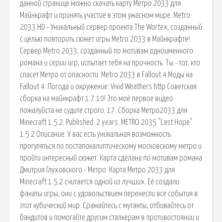
данной странице можно скачать карту Метро 2033 для
Майнкрафт и принять участие в этом ужасном мире. Metro
2033 HD - Уникальный сервер проекта The Wortex, созданный
с целью повторить сюжет игры Metro 2033 в Майнкрафте!
Сервер Metro 2033, созданный по мотивам одноименного
романа и серии игр, испытает тебя на прочность. Ты - тот, кто
спасет Метро от опасности. Metro 2033 в Fallout 4.Моды на
Fallout 4: Погода и окружение: Vivid Weathers http Советская
сборка на майнкрафт 1.7.10! Это моё первое видео
пожалуйста не судите строго. 17. Сборка Метро2033 для
Minecraft 1.5.2. Published: 2 years. METRO 2035 "Last Hope"
1.5.2 Описание. У вас есть уникальная возможность
прогуляться по постапокалиптическому московскому метро и
пройти интересный сюжет. Карта сделана по мотивам романа
Дмитрия Глуховского - Метро. Карта Метро 2033 для
Minecraft 1.5.2 считается одной из лучших. Её создали
фанаты игры, они с удовольствием перенесли все события в
этот кубический мир. Сражайтесь с мутанты, отбивайтесь от
бандитов и помогайте другим сталкерам в противостоянии и