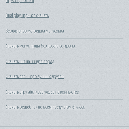
Drpsu 17 torrent
Dual play игры pc скачать
Верижников матрешка минусовка
Скачать минус птица без крыла согдиана
Скачать чит на ниндзя ворлд
Скачать песни про лучших друзей
Скачать игру айс глаза ужаса на компьютер
Скачать решебник по всем предметам 6 класс