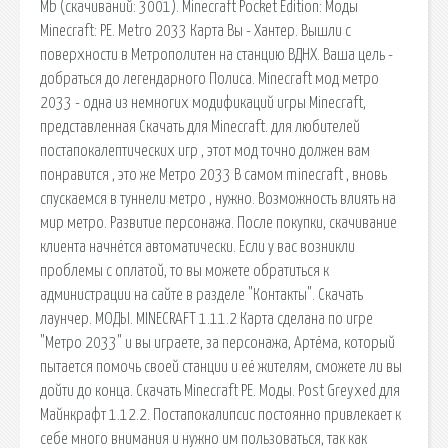
Mb (cкачиваний: 3001). Minecraft Pocket Edition: Моды
Minecraft: PE. Metro 2033 Карта Вы - Хантер. Вышли с
поверхности в Метрополитен на станцию ВДНХ. Ваша цель -
добраться до легендарного Полиса. Minecraft мод метро
2033 - одна из немногих модификаций игры Minecraft,
представленная Скачать для Minecraft. для любителей
постапокалептических игр , этот мод точно должен вам
понравится , это же Метро 2033 В самом minecraft , вновь
спускаемся в туннели метро , нужно. Возможность влиять на
мир метро. Развитие персонажа. После покупки, скачивание
клиента начнётся автоматически. Если у вас возникли
проблемы с оплатой, то вы можете обратиться к
администрации на сайте в разделе "Контакты". Скачать
лаунчер. МОДЫ. MINECRAFT 1.11.2 Карта сделана по игре
"Метро 2033" и вы играете, за персонажа, Артёма, который
пытается помочь своей станции и её жителям, сможете ли вы
дойти до конца. Скачать Minecraft PE. Моды. Post Greyxed для
Майнкрафт 1.12.2. Постапокалипсис постоянно привлекает к
себе много внимания и нужно им пользоваться, так как