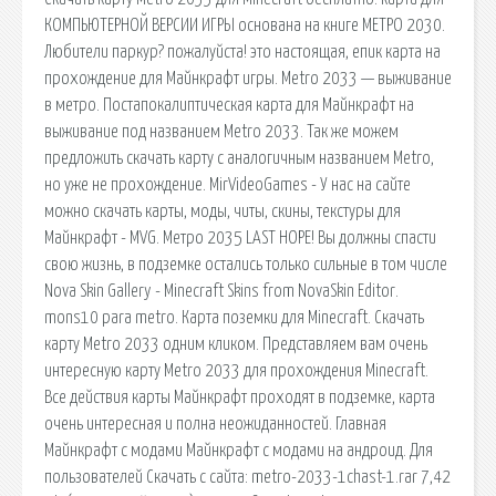
КОМПЬЮТЕРНОЙ ВЕРСИИ ИГРЫ основана на книге МЕТРО 2030.
Любители паркур? пожалуйста! это настоящая, епик карта на
прохождение для Майнкрафт игры. Metro 2033 — выживание
в метро. Постапокалиптическая карта для Майнкрафт на
выживание под названием Metro 2033. Так же можем
предложить скачать карту с аналогичным названием Metro,
но уже не прохождение. MirVideoGames - У нас на сайте
можно скачать карты, моды, читы, скины, текстуры для
Майнкрафт - MVG. Метро 2035 LAST HOPE! Вы должны спасти
свою жизнь, в подземке остались только сильные в том числе
Nova Skin Gallery - Minecraft Skins from NovaSkin Editor.
mons10 para metro. Карта поземки для Minecraft. Скачать
карту Metro 2033 одним кликом. Представляем вам очень
интересную карту Metro 2033 для прохождения Minecraft.
Все действия карты Майнкрафт проходят в подземке, карта
очень интересная и полна неожиданностей. Главная
Майнкрафт с модами Майнкрафт с модами на андроид. Для
пользователей Скачать с сайта: metro-2033-1chast-1.rar 7,42