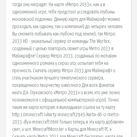
тогда они наградят. На карте «Метро 2033», как и в
одноименной игре, тебе предстоит исследовать глубины
московской подземки. Данную карту для Майнкрафт можно
проходить как одному, так и компанией до четырех человек.
Вы сможете побывать как глубоко под землей, так Метро
2033 HD - уникальный сервер от команды The Wortex,
созданный с целью повторить сюжет игры Metro 2033 в
Майнкрафте! Сервер Метро 2033, созданный по мотивам
одноименного романа и серии игр, испытает тебя на
прочность. Скачать сервер Метро 2033 для Майнкрафт и
стать участником лучшего тематического сервера,
посвященного творчеству известного Для всех фанатов
книги Д.А. Глуховского «Метро 2033» и всем, кто уже лично
познакомился с официальной компьютерной игрой. Точно
такая же карта которую я выкладывал ссылка на ту карту:
http:10minecraft.rukarty-minecraft2945-karta-d6-iz-metro-
2033-dlya-minecraft.html Только теперь в эту карту добавлен
свет, и исп. MinecraftMonster » Карты для Minecraft PC »
Скачать карту Metro 2033 для Minecraft бесплатно. карта для