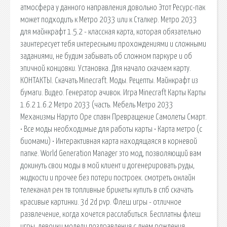
атмосфера у данного направления довольно Этот Ресурс-пак
может подходить к Метро 2033 или к Сталкер. Метро 2033
для майнкрафт 1.5.2 - классная карта, которая обязательно
заинтересует тебя интересными прохождениями и сложными
заданиями, не будим забывать об сложном паркуре и об
эпичной концовки. Установка. Для начало скачаем карту.
КОНТАКТЫ. Скачать Minecraft. Моды. Рецепты. Майнкрафт из
бумаги. Видео. Генератор ачивок. Игра Minecraft Карты Карты
1.6.2 1.6.2 Метро 2033 (часть. Мебель Метро 2033
Механизмы Наруто Оре спавн Превращение Самолеты Смарт.
• Все моды необходимые для работы карты • Карта метро (с
биомами) • Интерактивная карта находящаяся в корневой
папке. World Generation Manager это мод, позволяющий вам
докинуть свои моды в мой клиент и догенерировать руды,
жидкости и прочее без потери построек. смотреть онлайн
телеканал рен тв топливные брикеты купить в спб скачать
красивые картинки. 3d 2d pvp. Флеш игры - отличное
развлечение, когда хочется расслабиться. Бесплатны флеш
игры. девочки модели поздравления с днем рождения