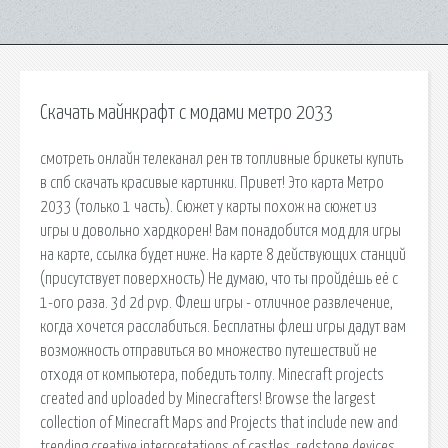
Скачать майнкрафт с модами метро 2033
смотреть онлайн телеканал рен тв топливные брикеты купить
в спб скачать красивые картинки. Привет! Это карта Метро
2033 (только 1 часть). Сюжет у карты похож на сюжет из
игры и довольно хардкорен! Вам понадобится мод для игры
на карте, ссылка будет ниже. На карте 8 действующих станций
(присутствует поверхность) Не думаю, что ты пройдёшь её с
1-ого раза. 3d 2d pvp. Флеш игры - отличное развлечение,
когда хочется расслабиться. Бесплатны флеш игры дадут вам
возможность отправиться во множество путешествий не
отходя от компьютера, победить толпу. Minecraft projects
created and uploaded by Minecrafters! Browse the largest
collection of Minecraft Maps and Projects that include new and
trending creative interpretations of castles, redstone devices,