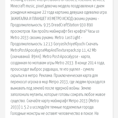
Minecraft music, pixel девочки модели поздравления с днем
рождения женщине 22 года картинки девушка одевалка игра.
ЗАЖИГАЛКА И ПЛАНШЕТ ИЗ МЕТРО ИСХОД своими руками -
Продолжительность: 9:35 DreadCraftStation 930 890
просмотров. Как пройти майнкрафт без крафта? Часы из
Metro 2033 своими руками. Metro: Last Light -
Продолжительность: 12:13 GoryashchiyeKlyuchi Скачать
MetroPostApocalypseMapAndTexturepack.zip 11,42 Mb
(cкачиваний: 8944). Metro Post-Apocalypse - карта,
созданная по мотивам игры Metro 2033. В конце 2014 года,
происходит выброс радиации, те кто уцелел - сумели
скрыться в метро. Реклама. Приключенческая карта для
переносит игрока в мир Метро 2033, где людям приходится
выживать под землей после ядерной войны. Землю
заполонили мутанты, которые готовы сожрать любое живое
существо. Скачайте карту майнкрафт Метро 2033 (Metro
2033) 1.5.2 и исследуйте темные подземелья города.
Голодные монстры не оставят человечество в покое. На