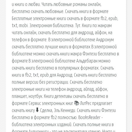
и книги о любви. Читать любовные романы онлайн,
бесплатно скачать любовные. Скачать книги в формате
Бесплатные электронные книги скачать в формате fb2, epub,
txt, mobi. Электронная библиотека. Тут. Книги по жанрам
читать онлайн, скачать бесплатно для андроид, айфон, на
телефон в формате. В электронной библиотеке Андронум
скачать бесплатно лучшие книги в форматах В электронной
библиотеке можно скачать книги жанра Фэнтези бесплатно в
формате В электронной библиотеке Альдебаран можно
скачать книги бесплатно в популярных форматах. Скачать
книги в fb2, txt, epub для Андроид. Скачать книги бесплатно
полные версии без регистрации. Скачать бесплатно
электронные книги на телефон андроид, айпад, айфон,
планшет, ноутбук. Книги детективы скачать бесплатно в
формате Сервис электронных книг 📚 ЛитРес предлагает
скачать книгу 🠳 Сделка, Эль Кеннеди. Скачать книги Фэнтези
бесплатно в формате fb2 полностью. BooksReader -
библиотека электронных изданий. Скачать полные книги в
формате Аудиокниги - это не альтернатива чтению. Никто и