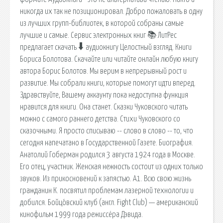
никогда их так не позиционировал. Добро пожаловать в одну
из лучших групп-библиотек, в которой собраны самые
лучшие и самые. Сервис электронных книг 📚 ЛитРес
предлагает скачать 🠳 аудиокнигу Целостный взгляд. Книги
Бориса Болотова. Скачайте или читайте онлайн любую книгу
автора Борис Болотов. Мы верим в непрерывный рост и
развитие. Мы собрали книги, которые помогут идти вперед.
Здравствуйте, Вашему аккаунту пока недоступна функция
нравится для книги. Она станет. Сказки Чуковского читать
можно с самого раннего детства. Стихи Чуковского со
сказочными. Я просто списываю -- слово в слово -- то, что
сегодня напечатано в Государственной Газете. Биография.
Анатолий Гоберман родился 3 августа 1924 года в Москве.
Его отец, участник. Женская нежность состоит из одних только
звуков. Из прикосновений к запястью. А1. Всю свою жизнь
гражданин К. посвятил проблемам лазерной технологии и
добился. Бойцо́вский клуб (англ. Fight Club) — американский
кинофильм 1999 года режиссёра Дэвида.