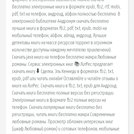
бесплатно электронные книги в формате epub, fb2, rtf, mobi,
pdf, txt на телефон, андроид, айфон полностью бесплатно. В
электронной библиотеке Андронум скачать бесплатно
лучшие книги в форматах fb2, pdf, txt, epub, mobi на
мобильный телефон, айфон, айпад, андроид. Лучшие
детективы книги на массе ресурсов торрент в огромном
количестве доступны каждому мечтателю приключений.
Скачать java книги на телефон бесплатно жанра Любовные
романы. Сервис электронных книг 📚 ЛитРес предлагает
скачать книгу 🠳 Сделка, Эль Кеннеди в форматах fb2, txt,
epub, pdf или читать онлайн! Оставляйте и читайте отзывы о
книге на ЛитРес. Скачать книги в fb2, txt, epub для Андроид.
Скачать книги бесплатно полные версии без регистрации.
Электронные книги в формате fb2 полные версии на
телефон. Скачать популярные книги бесплатно без
регистрации, читать книги бесплатно жанра Современные
любовные романы. Просмотр обложек интересных книг
(шкаф Любовный роман) и сотовых телефонов, мобильные