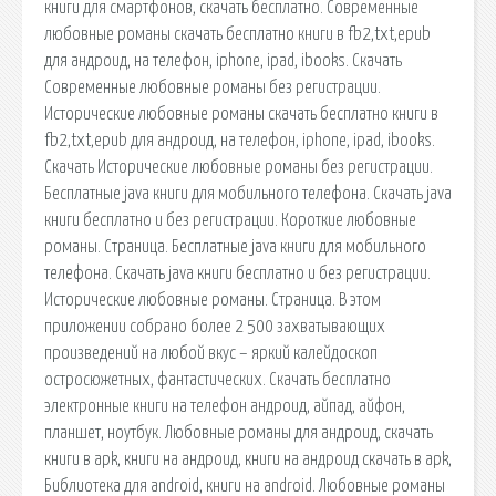
книги для смартфонов, скачать бесплатно. Современные
любовные романы скачать бесплатно книги в fb2,txt,epub
для андроид, на телефон, iphone, ipad, ibooks. Скачать
Современные любовные романы без регистрации.
Исторические любовные романы скачать бесплатно книги в
fb2,txt,epub для андроид, на телефон, iphone, ipad, ibooks.
Скачать Исторические любовные романы без регистрации.
Бесплатные java книги для мобильного телефона. Скачать java
книги бесплатно и без регистрации. Короткие любовные
романы. Страница. Бесплатные java книги для мобильного
телефона. Скачать java книги бесплатно и без регистрации.
Исторические любовные романы. Страница. В этом
приложении собрано более 2 500 захватывающих
произведений на любой вкус – яркий калейдоскоп
остросюжетных, фантастических. Скачать бесплатно
электронные книги на телефон андроид, айпад, айфон,
планшет, ноутбук. Любовные романы для андроид, скачать
книги в apk, книги на андроид, книги на андроид скачать в apk,
Библиотека для android, книги на android. Любовные романы