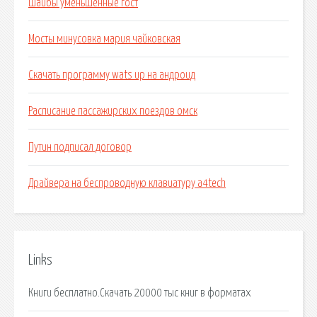
Шайбы уменьшенные гост
Мосты минусовка мария чайковская
Скачать программу wats up на андроид
Расписание пассажирских поездов омск
Путин подписал договор
Драйвера на беспроводную клавиатуру a4tech
Links
Книги бесплатно.Скачать 20000 тыс книг в форматах