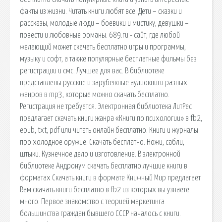
факты из жизни. Читать книги любят все. Дети – сказки и
рассказы, молодые люди – боевики и мистику, девушки –
повести и любовные романы. 689.ru - сайт, где любой
желающий может скачать бесплатно игры и программы,
музыку и софт, а также популярные бесплатные фильмы без
регистрации и смс. Лучшее для вас. В библиотеке
представлены русские и зарубежные аудиокниги разных
жанров в mp3, которые можно скачать бесплатно.
Регистрация не требуется. Электронная библиотека ЛитРес
предлагает скачать книги жанра «Книги по психологии» в fb2,
epub, txt, pdf или читать онлайн бесплатно. Книги и журналы
про холодное оружие. Скачать бесплатно. Ножи, сабли,
штыки. Кузнечное дело и изготовление. В электронной
библиотеке Андронум скачать бесплатно лучшие книги в
форматах Скачать книги в формате Книжный Мир предлагает
Вам скачать книги бесплатно в fb2 из которых вы узнаете
много. Первое знакомство с теорией маркетинга
большинства граждан бывшего СССР началось с книги.