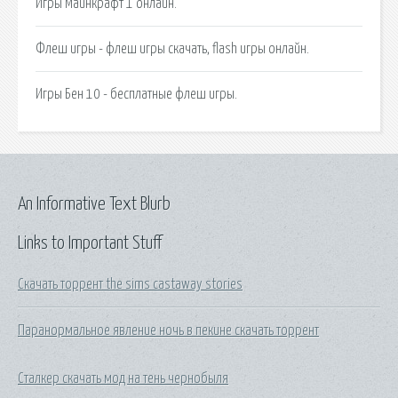
Игры Майнкрафт 1 онлайн.
Флеш игры - флеш игры скачать, flash игры онлайн.
Игры Бен 10 - бесплатные флеш игры.
An Informative Text Blurb
Links to Important Stuff
Скачать торрент the sims castaway stories
Паранормальное явление ночь в пекине скачать торрент
Сталкер скачать мод на тень чернобыля