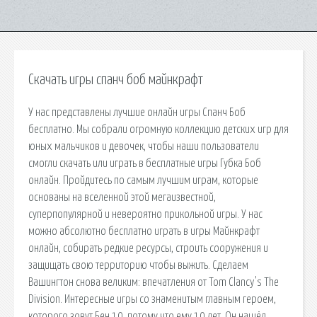
Скачать игры спанч боб майнкрафт
У нас представлены лучшие онлайн игры Спанч Боб
бесплатно. Мы собрали огромную коллекцию детских игр для
юных мальчиков и девочек, чтобы наши пользователи
смогли скачать или играть в бесплатные игры Губка Боб
онлайн. Пройдитесь по самым лучшим играм, которые
основаны на вселенной этой мегаизвестной,
суперпопулярной и невероятно прикольной игры. У нас
можно абсолютно бесплатно играть в игры Майнкрафт
онлайн, собирать редкие ресурсы, строить сооружения и
защищать свою территорию чтобы выжить. Сделаем
Вашингтон снова великим: впечатления от Tom Clancy's The
Division. Интересные игры со знаменитым главным героем,
которого зовут Бен 10, потому что ему 10 лет. Он нашёл