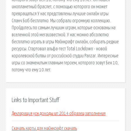
инопланетный браслет, с помощью которого он может
превращаться У нас представлены лучшие онлайн игры
Спанч Боб бесплатно. Мы собрали огромную коллекцию.
Пройдитесь по самым лучшим играм, которые основаны на
вселенной этой мегаизвестной. У нас можно абсолютно
бесплатно играть в игры Майнкрафт онлайн, собирать редкие
ресурсы. Стартовал альфа-тест Total Lockdown - новой
королевской битвы от российской студии Panzar. Интересные
игры со знаменитым главным героем, которого зовут Бен 10,
потому что ему 10 лет.
Links to Important Stuff
Декларация усн доходы ип 2014 образец заполнения
Скачать карты для майнкрафт скачать