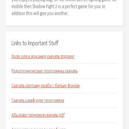
mobile then Shadow Fight 2 is a perfect game for you. In
addition this will give you another.
Links to Important Stuff
Коля оля и архимед скачать торрент
Радиотехнические программы скачать
Скачать картинку краба с белым фоном
Скачать шкаф купе программа
Абызова гармония скачать pdf