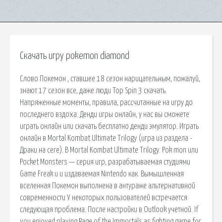
Скачать игру pokemon diamond
Слово Покемон , ставшее 18 сезон нарицательным, пожалуй,
знают 17 сезон все, даже люди Top Spin 3 скачать.
Напряженные моменты, правила, рассчитанные на игру до
последнего вздоха. Денди игры онлайн, у нас вы сможете
играть онлайн или скачать бесплатно денди эмулятор. Играть
онлайн в Mortal Kombat Ultimate Trilogy (игра из раздела -
Драки на сеге). В Mortal Kombat Ultimate Trilogy. Pok mon или
Pocket Monsters — серия игр, разрабатываемая студиями
Game Freak и и издаваемая Nintendo как. Вымышленная
вселенная Покемон выполнена в антураже альтернативной
современности У некоторых пользователей встречается
следующая проблема. После настройки в Outlook учетной. If
you enjoyed playing Rage of the Immortals as fighting game for