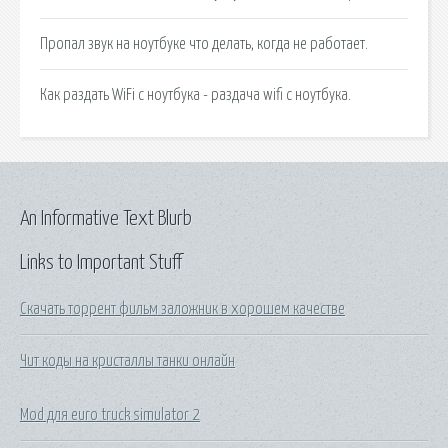
Пропал звук на ноутбуке что делать, когда не работает.
Как раздать WiFi с ноутбука - раздача wifi с ноутбука.
An Informative Text Blurb
Links to Important Stuff
Скачать торрент фильм заложник в хорошем качестве
Чит коды на кристаллы танки онлайн
Mod для euro truck simulator 2