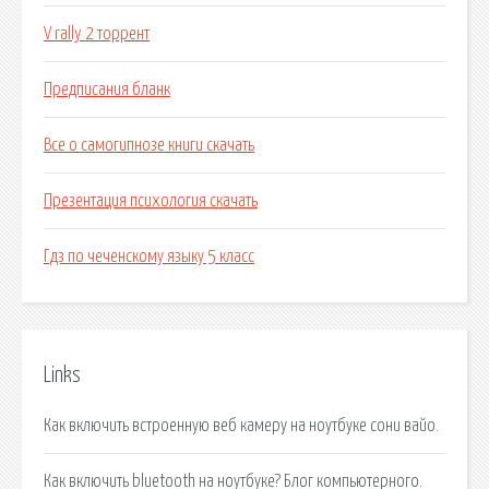
V rally 2 торрент
Предписания бланк
Все о самогипнозе книги скачать
Презентация психология скачать
Гдз по чеченскому языку 5 класс
Links
Как включить встроенную веб камеру на ноутбуке сони вайо.
Как включить bluetooth на ноутбуке? Блог компьютерного.