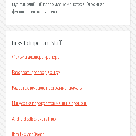
мультимедийный плеер для компьютера. Огромная
функциональность и очень.
Links to Important Stuff
Фильмы джиперс криперс
Разорвать договор дом ру
Радиотехнические программы скачать
Минусовка перекресток машина времени
Android sdk скачать linux
Ibm t30 драйвера