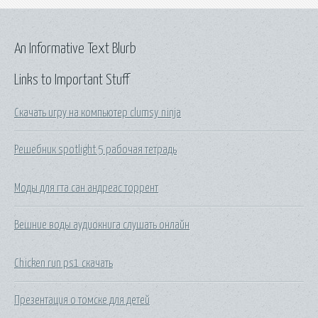
An Informative Text Blurb
Links to Important Stuff
Скачать игру на компьютер clumsy ninja
Решебник spotlight 5 рабочая тетрадь
Моды для гта сан андреас торрент
Вешние воды аудиокнига слушать онлайн
Chicken run ps1 скачать
Презентация о томске для детей