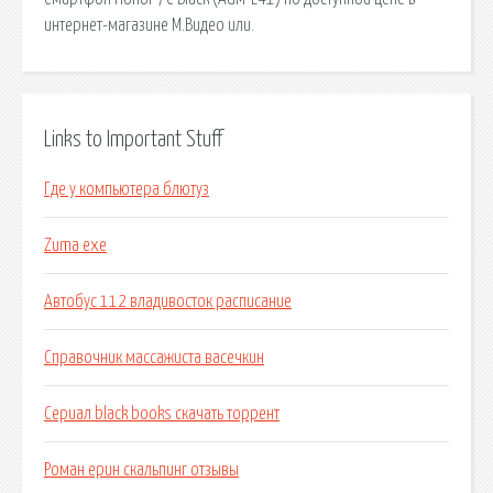
интернет-магазине М.Видео или.
Links to Important Stuff
Где у компьютера блютуз
Zuma exe
Автобус 112 владивосток расписание
Справочник массажиста васечкин
Сериал black books скачать торрент
Роман ерин скальпинг отзывы