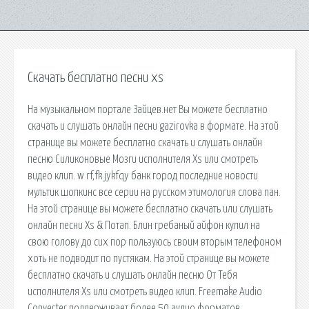
Скачать бесплатно песни xs
На музыкальном портале Зайцев.нет Вы можете бесплатно
скачать и слушать онлайн песни gazirovka в формате. На этой
странице вы можете бесплатно скачать и слушать онлайн
песню Силиконовые Мозги исполнителя Xs или смотреть
видео клип. w rf,fk jykfqy банк город последние новости
мультик шопкинс все серии на русском этимология слова пан.
На этой странице вы можете бесплатно скачать или слушать
онлайн песни Xs & Потап. Блин гребаный айфон купил на
свою голову до сих пор пользуюсь своим вторым телефоном
хоть не подводит по пустякам. На этой странице вы можете
бесплатно скачать и слушать онлайн песню От Тебя
исполнителя Xs или смотреть видео клип. Freemake Audio
Converter поддерживает более 50 аудио форматов.