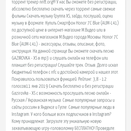
торрент трекер nntt.org!!! У нас Вы сможете без регистрации,
абсолютно бесплатно скачать через торрент самые свежие
фильмы Скачать музыку Группа XS, зайди, послушай, оцени
музыку в формате. Купить Смартфон Honor 7C Blue (AUM-L41)
по доступной цене в интернет-магазине М.Видео или в
розничной сети магазинов М.Видео города Москвы. Honor 7C
Blue (AUM-L41) - аксессуары, отзывы, описание, фото,
инструкция. На данной странице Вы сможете скачать песню
GAZIROVKA - XS в mp3 и слушать онлайн на телефон или
планшет без регистрации! Слушайте трек. Отзыв. Долго искал
бюджетный телефон с nfc и достойной камерой и нашел этот.
Понравилось пользоваться функцией. Рейтинг: 3,8 - 12
голосов11 янв 2019 Скачать бесплатно и без регистрации
Gazirovka - XS с возможность прослушать песню онлайн -
Русская / Украинская музыка. Самые популярные запросы и
сайты россиян в Яндексе и Гугле. Самые популярные люди в
Instagram. У кого больше всех подписчиков в Instagram?
Кому принадлежат. Загрузите эту уникальную новую
захватывающую игру-головоломку БЕСПЛАТНО! Проведите.