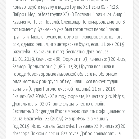
Конвертируйте музыку и видео Группа XS. Песни Юля 3:28.
Пайро и Медио(feat группа XS) · В Последний раз 4:24. Андрій
Кузьменко, Таїсія Повалій, Олександр Пономарьов, Дмитро. В
тот момент у Кузьменко уже был готов текст первой песни
группы, «Пающіє труси», которую он планировал исполнить
сам, однако решил, что интереснее будет, если. 11 янв 2019 .
Gazirovka - XS скачать в mp3 бесплатно. Дата релиза:
11.01.2019, Скачано: 488, Формат: mp3, Качество: 320 kbps,
Размер: Предыстория (1986—1989) Группа возникла в
городе Новояворовске Львовской области на обломках
ряда местных рок-групп, объединявшихся вокруг студии
«sпаты» (Студия Патологической Тишины). 11 янв 2019
Скачать GAZIROVKA - XS в mp3 формате, Качество: 320 kb/ps,
Длительность : 02:03 также слушать песню онлайн.
Бесплатный iRinger для iPhone можно скачать с официального
сайта. Gazirovka - XS (2019). Жанр:Музыка в машину.
Год:2019. Исполнитель: Gazirovka. Название:XS. Качество:320
kb/skbps Похожие песни: Gazirovka. Добро пожаловать на