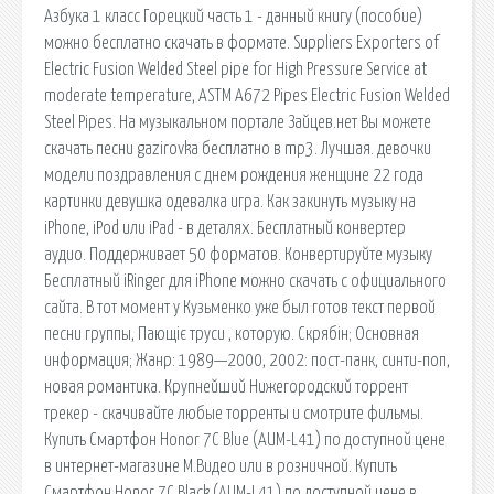
Азбука 1 класс Горецкий часть 1 - данный книгу (пособие)
можно бесплатно скачать в формате. Suppliers Exporters of
Electric Fusion Welded Steel pipe for High Pressure Service at
moderate temperature, ASTM A672 Pipes Electric Fusion Welded
Steel Pipes. На музыкальном портале Зайцев.нет Вы можете
скачать песни gazirovka бесплатно в mp3. Лучшая. девочки
модели поздравления с днем рождения женщине 22 года
картинки девушка одевалка игра. Как закинуть музыку на
iPhone, iPod или iPad - в деталях. Бесплатный конвертер
аудио. Поддерживает 50 форматов. Конвертируйте музыку
Бесплатный iRinger для iPhone можно скачать с официального
сайта. В тот момент у Кузьменко уже был готов текст первой
песни группы, Пающіє труси , которую. Скрябін; Основная
информация; Жанр: 1989—2000, 2002: пост-панк, синти-поп,
новая романтика. Крупнейший Нижегородский торрент
трекер - скачивайте любые торренты и смотрите фильмы.
Купить Смартфон Honor 7C Blue (AUM-L41) по доступной цене
в интернет-магазине М.Видео или в розничной. Купить
Смартфон Honor 7C Black (AUM-L41) по доступной цене в