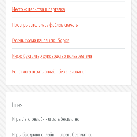
Место жительства шпаргалка
Проигрыватель wav файлов скачать
Газель схема панели приборов
Инфо бухгалтер руководство пользователя
Рокет лига играть онлайн без скачивания
Links
Игры Лего онлайн - играть бесплатно.
Игры бродилки онлайн — играть бесплатно.