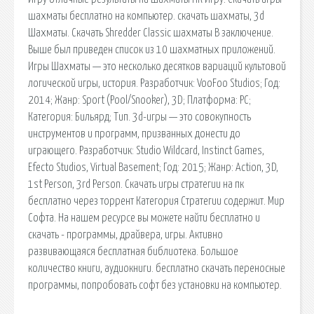
шахматы бесплатно на компьютер. скачать шахматы, 3d
Шахматы. Скачать Shredder Classic шахматы В заключение.
Выше был приведен список из 10 шахматных приложений.
Игры Шахматы — это несколько десятков вариаций культовой
логической игры, история. Разработчик: VooFoo Studios; Год:
2014; Жанр: Sport (Pool/Snooker), 3D; Платформа: PC;
Категория: Бильярд; Тип. 3d-игры — это совокупность
инструментов и программ, призванных донести до
играющего. Разработчик: Studio Wildcard, Instinct Games,
Efecto Studios, Virtual Basement; Год: 2015; Жанр: Action, 3D,
1st Person, 3rd Person. Скачать игры стратегии на пк
бесплатно через торрент Категория Стратегии содержит. Мир
Софта. На нашем ресурсе вы можете найти бесплатно и
скачать - программы, драйвера, игры. Активно
развивающаяся бесплатная библиотека. Большое
количество книги, аудиокниги. бесплатно скачать переносные
программы, попробовать софт без установки на компьютер.