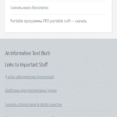
Скачать книги бесплатно.
Portable программы ПРО portable soft — скачать.
An Informative Text Blurb
Links to Important Stuff
9 клас інформатика презентації
Шаблоны для презентации урока
Скачать utopia bang la decks рингтон