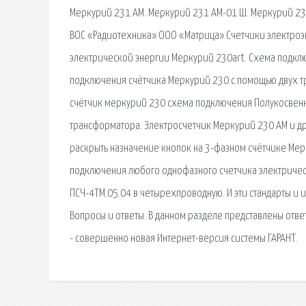
Меркурий 231 АМ. Меркурий 231 АМ-01 Ш. Меркурий 230
ВОС «Радиотехника» ООО «Матрица» Счетчики электро
электрической энергии Меркурий 230art. Схема подкл
подключения счётчика Меркурий 230 с помощью двух т
счётчик меркурий 230 схема подключения Полукосвенн
трансформатора. Электросчетчик Меркурий 230 АМ и дру
раскрыть назначение кнопок на 3-фазном счётчике Мерк
подключения любого однофазного счетчика электричес
ПСЧ-4ТМ.05.04 в четырехпроводную. И эти стандарты и
Вопросы и ответы. В данном разделе представлены отв
- совершенно новая Интернет-версия системы ГАРАНТ.