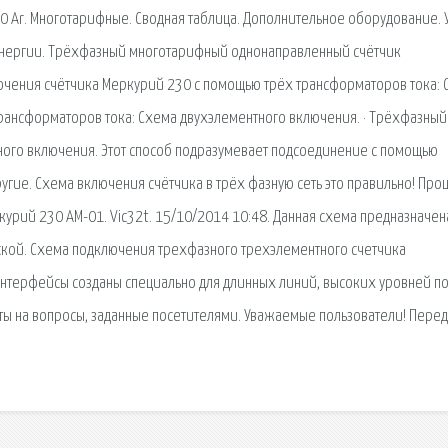
 Аr. Многотарифные. Сводная таблица. Дополнительное оборудование. 
энергии. Трёхфазный многотарифный однонаправленный счётчик
ючения счётчика Меркурий 230 с помощью трёх трансформаторов тока: 
рансформаторов тока: Схема двухэлементного включения. · Трёхфазный
ого включения. Этот способ подразумевает подсоединение с помощью
гие. Схема включения счётчика в трёх фазную сеть это правильно! Про
урий 230 АМ-01. Vic32t. 15/10/2014 10:48. Данная схема предназначен
кой. Схема подключения трехфазного трехэлементного счетчика
 интерфейсы созданы специально для длинных линий, высоких уровней п
еты на вопросы, заданные посетителями. Уважаемые пользователи! Пере