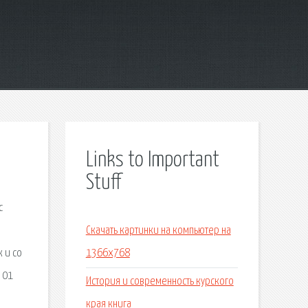
Links to Important
Stuff
с
Скачать картинки на компьютер на
 и со
1366x768
 01
История и современность курского
края книга