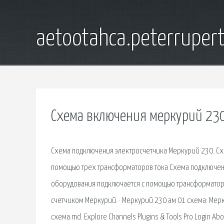
aetootahca.peterruper
Схема включения меркурий 230
Схема подключения электросчетчика Меркурий 230. Схем
помощью трех трансформаторов тока Схема подключени
оборудования подключается с помощью трансформатора 
счетчиком Меркурий. · Меркурий 230 ам 01 схема: Мер
схема.md. Explore Channels Plugins & Tools Pro Login Ab