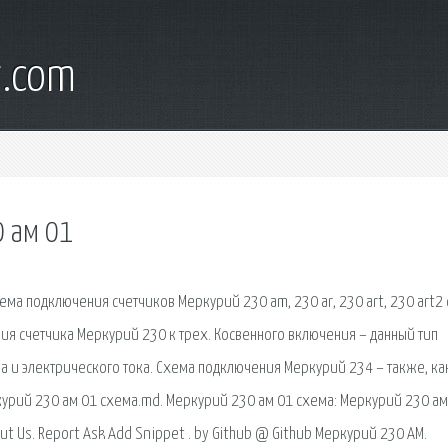
t.com
 ам 01
а подключения счетчиков Меркурий 230 am, 230 ar, 230 art, 230 art2 
я счетчика Меркурий 230 к трех. Косвенного включения – данный тип
и электрического тока. Схема подключения Меркурий 234 – также, как
курий 230 ам 01 схема.md. Меркурий 230 ам 01 схема: Меркурий 230 ам
out Us. Report Ask Add Snippet . by Github @ Github Меркурий 230 АМ.