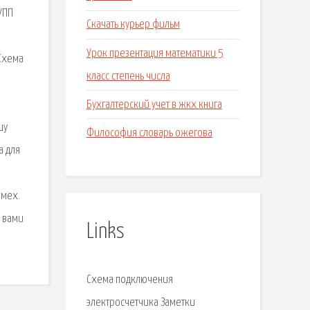
УПП
Скачать курьер фильм
Урок презентация математики 5
Схема
класс степень числа
Бухгалтерский учет в жкх книга
шу
Философия словарь ожегова
а для
омех.
д вами
Links
Схема подключения
электросчетчика Заметки