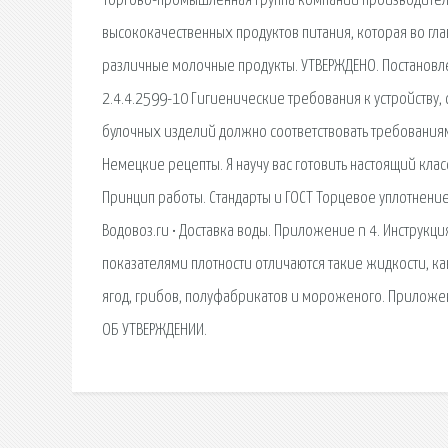
Торгово-промышленная группа компаний производителе
высококачественных продуктов питания, которая во гла
различные молочные продукты. УТВЕРЖДЕНО. Постановле
2.4.4.2599-10 Гигиенические требования к устройству
булочных изделий должно соответствовать требованиям
Немецкие рецепты. Я научу вас готовить настоящий кла
Принцип работы. Стандарты и ГОСТ Торцевое уплотнение
Водовоз.ru • Доставка воды. Приложение n 4. Инструк
показателями плотности отличаются такие жидкости, к
ягод, грибов, полуфабрикатов и мороженого. Приложен
ОБ УТВЕРЖДЕНИИ.