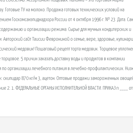
й СОЮЗСНАБ. Ассортимент пищевых. Калинка – это торговая марка
ву. Готовые ТУ на молоко. Продажа готовых технических условий на
нием Госкомсанэпиднадзора России от 4 октября 1996 г. № 23. Дата. Са
, содержанию и организации режима. Сырье для мучных кондитерских и
. Авторский сайт Таисии Феврониной о семье, вере, здоровье, кулинари
ссический медовик! Пошаговый рецепт торта медовик. Торцевое уплотне
 торцовое. 5 причин заказать доставку воды и продуктов в компании
ция по организации лечебного питания в лечебно-профилактических. Ни
ак: скипидар 870 кг/м 3, ацетон. Оптовые продажи замороженных овоще
ие 2. 1. ФЕДЕРАЛЬНЫЕ ОРГАНЫ ИСПОЛНИТЕЛЬНОЙ ВЛАСТИ. ПРИКАЗ n ____ от