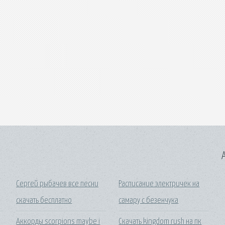
A
Сергей рыбачев все песни
Расписание электричек на
скачать бесплатно
самару с безенчука
Аккорды scorpions maybe i
Скачать kingdom rush на пк