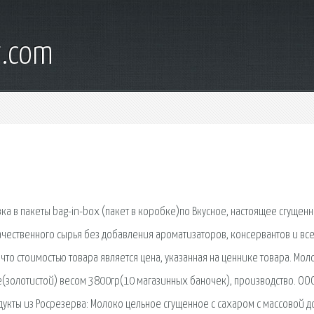
t.com
ка в пакеты bag-in-box (пакет в коробке)по Вкусное, настоящее сгущен
ачественного сырья без добавления ароматизаторов, консервантов и вс
что стоимостью товара является цена, указанная на ценнике товара. Мол
е(золотистой) весом 3800гр(10 магазинных баночек), производство. ОО
дукты из Росрезерва: Молоко цельное сгущенное с сахаром с массовой 