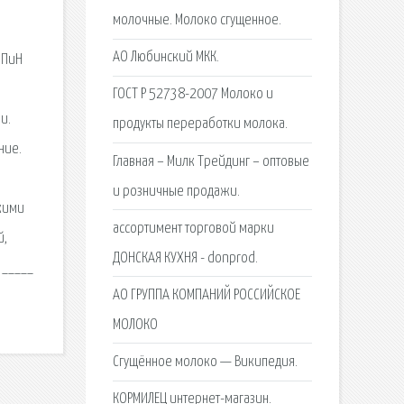
молочные. Молоко сгущенное.
АО Любинский МКК.
нПиН
ГОСТ Р 52738-2007 Молоко и
и.
продукты переработки молока.
ние.
Главная – Милк Трейдинг – оптовые
и розничные продажи.
зкими
ассортимент торговой марки
й,
ДОНСКАЯ КУХНЯ - donprod.
 _____
АО ГРУППА КОМПАНИЙ РОССИЙСКОЕ
МОЛОКО
Сгущённое молоко — Википедия.
КОРМИЛЕЦ интернет-магазин.