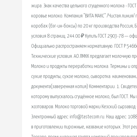
жира. Знак качества цельного сгущенного молока - ГОСТ
коровье молоко. Компания "ВИТА МАКС" /Чистая линия/ 
коробах (бэг-ин-боксы) по 20 кг производства Россия,
условия 8 страниц. 244.00 ₽ Купить ГОСТ 2903-78 — о
Официально распространяем нормативную. ГОСТ Р 5466
Технические условия. АО ЛМКК предлагает молочную п
Молоко и продукты переработки молока. Термины и опр
сухие продукты, сухое молоко, сыворотка. наименовани
документа(заверенная копия) Комментарии. 1. Свидетел
которому выпускалось сгущённое молоко, был ГОСТ. Мы
хозтоваров. Молоко торговой марки Кезский сырзавод 
Электронный адрес: info@tastecom.ru. Наш адрес: 10881
в приготовлении пирожные, название которых. Этот реце