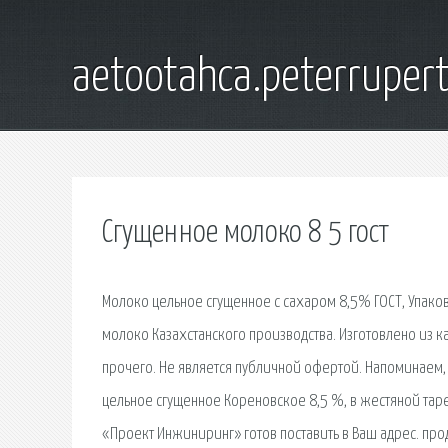
aetootahca.peterruper
Сгущенное молоко 8 5 гост
Молоко цельное сгущенное с сахаром 8,5% ГОСТ, Упаков
молоко Казахстанского производства. Изготовлено из к
прочего. Не является публичной офертой. Напоминаем, 
цельное сгущенное Кореновское 8,5 %, в жестяной тар
«Проект Инжиниринг» готов поставить в Ваш адрес. про