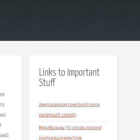
Links to Important
Stuff
ное
его
Американская семейка 6 сезон
око
paramount comedy
О
Мультфильмы 3d скачать торрент
долей
корпорация монстров