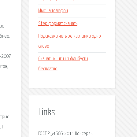
Ммс на телефон
Step формат скачать
кие
Подсказки четыре картинки одно
бнее.
слово
8-2007
Скачать книги из флибусты
ктов,
бесплатно
Links
стрые
СТ.
ГОСТ Р 54666-2011 Консервы