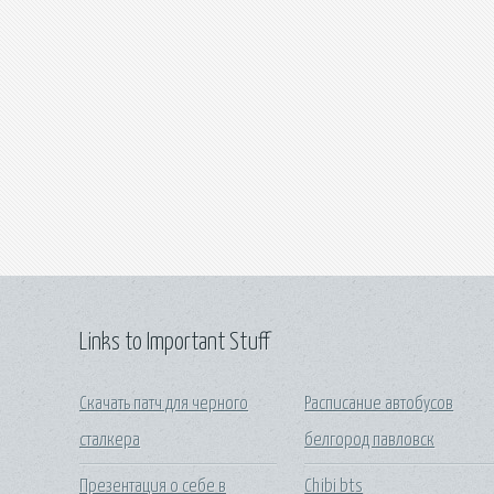
Links to Important Stuff
Скачать патч для черного
Расписание автобусов
сталкера
белгород павловск
Презентация о себе в
Chibi bts