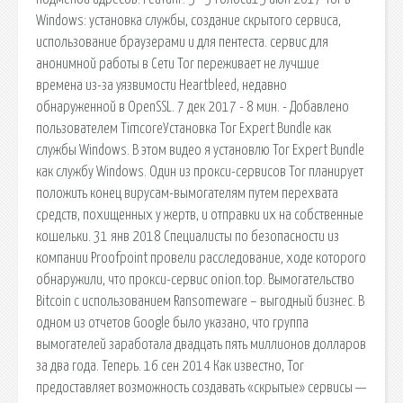
Windows: установка службы, создание скрытого сервиса,
использование браузерами и для пентеста. сервис для
анонимной работы в Сети Tor переживает не лучшие
времена из-за уязвимости Heartbleed, недавно
обнаруженной в OpenSSL. 7 дек 2017 - 8 мин. - Добавлено
пользователем TimcoreУстановка Tor Expert Bundle как
службы Windows. В этом видео я установлю Tor Expert Bundle
как службу Windows. Один из прокси-сервисов Tor планирует
положить конец вирусам-вымогателям путем перехвата
средств, похищенных у жертв, и отправки их на собственные
кошельки. 31 янв 2018 Специалисты по безопасности из
компании Proofpoint провели расследование, ходе которого
обнаружили, что прокси-сервис onion.top. Вымогательство
Bitcoin с использованием Ransomeware – выгодный бизнес. В
одном из отчетов Google было указано, что группа
вымогателей заработала двадцать пять миллионов долларов
за два года. Теперь. 16 сен 2014 Как известно, Tor
предоставляет возможность создавать «скрытые» сервисы —