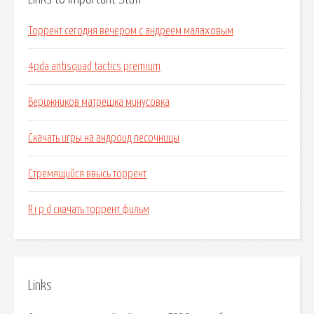
Торрент сегодня вечером с андреем малаховым
4pda antisquad tactics premium
Верижников матрешка минусовка
Скачать игры на андроид песочницы
Стремящийся ввысь торрент
R i p d скачать торрент фильм
Links