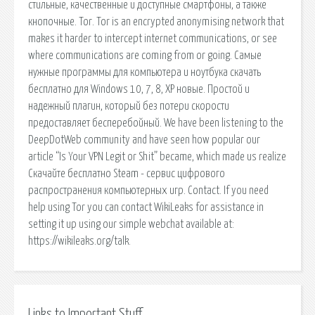
стильные, качественные и доступные смартфоны, а также
кнопочные. Tor. Tor is an encrypted anonymising network that
makes it harder to intercept internet communications, or see
where communications are coming from or going. Самые
нужные программы для компьютера и ноутбука скачать
бесплатно для Windows 10, 7, 8, XP новые. Простой и
надежный плагин, который без потери скорости
предоставляет бесперебойный. We have been listening to the
DeepDotWeb community and have seen how popular our
article “Is Your VPN Legit or Shit” became, which made us realize
Скачайте бесплатно Steam - сервис цифрового
распространения компьютерных игр. Contact. If you need
help using Tor you can contact WikiLeaks for assistance in
setting it up using our simple webchat available at:
https://wikileaks.org/talk.
Links to Important Stuff