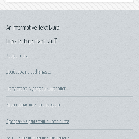
An Informative Text Blurb
Links to Important Stuff
Кэрри книга
Драйвера на ssd kingston
По ту сторону дверей кинопоиск
Игра тайная комната торрент
Программа для чтения нот с листа
Расписание поезда иваново анапа