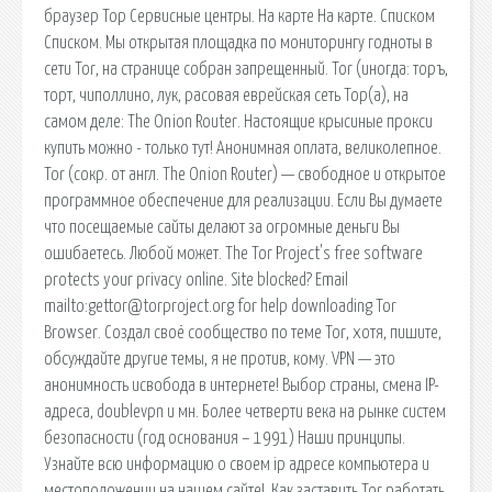
браузер Тор Сервисные центры. На карте На карте. Списком
Списком. Мы открытая площадка по мониторингу годноты в
сети Tor, на странице собран запрещенный. Tor (иногда: торъ,
торт, чиполлино, лук, расовая еврейская сеть Тор(а), на
самом деле: The Onion Router. Настоящие крысиные прокси
купить можно - только тут! Анонимная оплата, великолепное.
Tor (сокр. от англ. The Onion Router) — свободное и открытое
программное обеспечение для реализации. Если Вы думаете
что посещаемые сайты делают за огромные деньги Вы
ошибаетесь. Любой может. The Tor Project's free software
protects your privacy online. Site blocked? Email
mailto:gettor@torproject.org for help downloading Tor
Browser. Создал своё сообщество по теме Tor, хотя, пишите,
обсуждайте другие темы, я не против, кому. VPN — это
анонимность исвобода в интернете! Выбор страны, смена IP-
адреса, doublevpn и мн. Более четверти века на рынке систем
безопасности (год основания – 1991) Наши принципы.
Узнайте всю информацию о своем ip адресе компьютера и
местоположении на нашем сайте!. Как заставить Tor работать