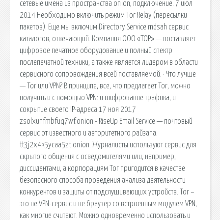
сетевые имена из пространства onion, подключение. 7 июл
2014 Необходимо включить режим Tor Relay (пересылки
пакетов). Еще мы включим Directory Service mdsah сервис
каталогов, отвечающий. Компания ООО «ТОР» — поставляет
цифровое печатное оборудование и полный спектр
послепечатной техники, а также является лидером в области
сервисного сопровождения всей поставляемой. · Что лучше
— Tor или VPN? В принципе, все, что предлагает Tor, можно
получить и с помощью VPN: и шифрование трафика, и
сокрытие своего IP-адреса 17 ноя 2017
zsolxunfmbfuq7wf.onion - RiseUp Email Service — почтовый
сервис от известного и авторитетного райзапа.
tt3j2x4k5ycaa5zt.onion. Журналисты используют сервис для
скрытого общения с осведомителями или, например,
диссидентами, а корпорациям Tor пригодится в качестве
безопасного способа проведения анализа деятельности
конкурентов и защиты от подслушивающих устройств. Tor –
это не VPN-сервис и не браузер со встроенным модулем VPN,
как многие считают. Можно одновременно использовать и