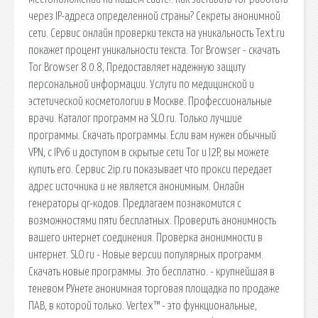
через IP-адреса определенной страны? Секреты анонимной
сети. Сервис онлайн проверки текста на уникальность Text.ru
покажет процент уникальности текста. Tor Browser - скачать
Tor Browser 8.0.8, Предоставляет надежную защиту
персональной информации. Услуги по медицинской и
эстетической косметологии в Москве. Профессиональные
врачи. Каталог программ на SLO.ru. Только лучшие
программы. Скачать программы. Если вам нужен обычный
VPN, с IPv6 и доступом в скрытые сети Tor и I2P, вы можете
купить его. Сервис 2ip.ru показывает что прокси передает
адрес источника и не является анонимным. Онлайн
генераторы qr-кодов. Предлагаем познакомится с
возможностями пяти бесплатных. Проверить анонимность
вашего интернет соединения. Проверка анонимности в
интернет. SLO.ru - Новые версии популярных программ.
Скачать новые программы. Это бесплатно. - крупнейшая в
теневом РУнете анонимная торговая площадка по продаже
ПАВ, в которой только. Vertex™ - это функциональные,