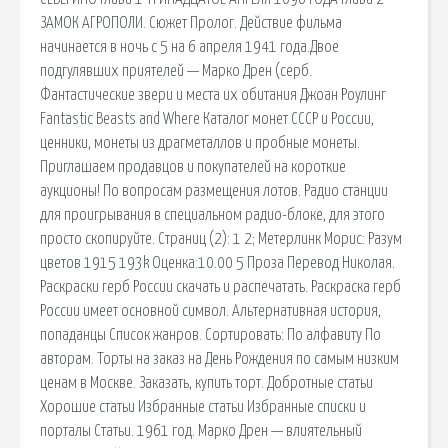
ЗАМОК АГРОПОЛИ. Сюжет Пролог. Действие фильма
начинается в ночь с 5 на 6 апреля 1941 года.Двое
подгулявших приятелей — Марко Дрен (серб.
Фантастические звери и места их обитания Джоан Роулинг
Fantastic Beasts and Where Каталог монет СССР и России,
ценники, монеты из драгметаллов и пробные монеты.
Приглашаем продавцов и покупателей на короткие
аукционы! По вопросам размещения лотов. Радио станции
для проигрывания в специальном радио-блоке, для этого
просто скопируйте. Страниц (2): 1 2; Метерлинк Морис: Разум
цветов 1915 193k Оценка:10.00 5 Проза Перевод Николая.
Раскраски герб России скачать и распечатать. Раскраска герб
России имеет основной символ. Альтернативная история,
попаданцы Список жанров. Сортировать: По алфавиту По
авторам. Торты на заказ на День Рождения по самым низким
ценам в Москве. Заказать, купить торт. Добротные статьи
Хорошие статьи Избранные статьи Избранные списки и
порталы Статьи. 1961 год. Марко Дрен — влиятельный