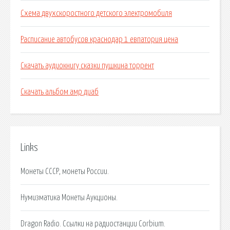
Схема двухскоростного детского электромобиля
Расписание автобусов краснодар 1 евпатория цена
Скачать аудиокнигу сказки пушкина торрент
Скачать альбом амр диаб
Links
Монеты СССР, монеты России.
Нумизматика Монеты Аукционы.
Dragon Radio. Ссылки на радиостанции Corbium.