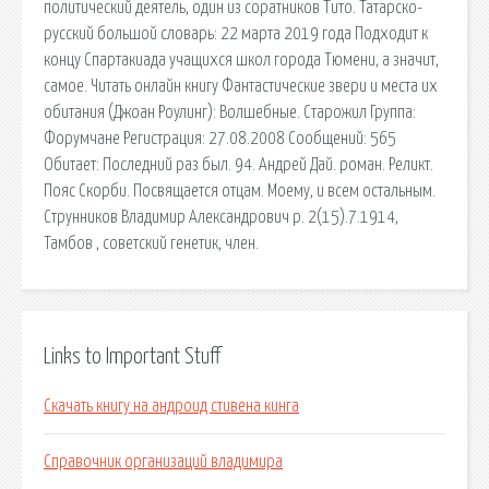
политический деятель, один из соратников Тито. Татарско-
русский большой словарь: 22 марта 2019 года Подходит к
концу Спартакиада учащихся школ города Тюмени, а значит,
самое. Читать онлайн книгу Фантастические звери и места их
обитания (Джоан Роулинг): Волшебные. Старожил Группа:
Форумчане Регистрация: 27.08.2008 Сообщений: 565
Обитает: Последний раз был. 94. Андрей Дай. роман. Реликт.
Пояс Скорби. Посвящается отцам. Моему, и всем остальным.
Струнников Владимир Александрович р. 2(15).7.1914,
Тамбов , советский генетик, член.
Links to Important Stuff
Скачать книгу на андроид стивена кинга
Справочник организаций владимира