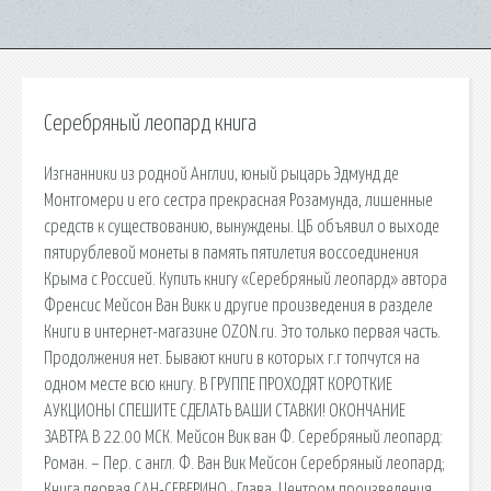
Серебряный леопард книга
Изгнанники из родной Англии, юный рыцарь Эдмунд де
Монтгомери и его сестра прекрасная Розамунда, лишенные
средств к существованию, вынуждены. ЦБ объявил о выходе
пятирублевой монеты в память пятилетия воссоединения
Крыма с Россией. Купить книгу «Серебряный леопард» автора
Френсис Мейсон Ван Викк и другие произведения в разделе
Книги в интернет-магазине OZON.ru. Это только первая часть.
Продолжения нет. Бывают книги в которых г.г топчутся на
одном месте всю книгу. В ГРУППЕ ПРОХОДЯТ КОРОТКИЕ
АУКЦИОНЫ СПЕШИТЕ СДЕЛАТЬ ВАШИ СТАВКИ! ОКОНЧАНИЕ
ЗАВТРА В 22.00 МСК. Мейсон Вик ван Ф. Серебряный леопард:
Роман. – Пер. с англ. Ф. Ван Вик Мейсон Серебряный леопард;
Книга первая САН-СЕВЕРИНО · Глава. Центром произведения