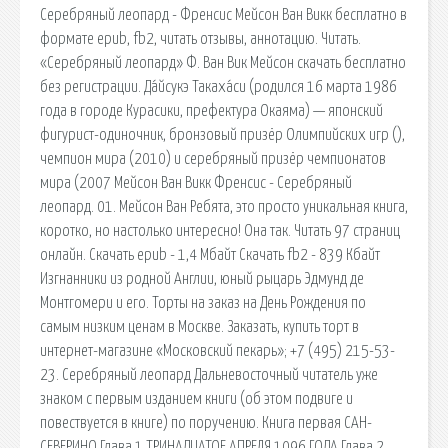
Серебряный леопард - Френсис Мейсон Ван Викк бесплатно в
формате epub, fb2, читать отзывы, аннотацию. Читать.
«Серебряный леопард» Ф. Ван Вик Мейсон скачать бесплатно
без регистрации. Да́йсукэ Такаха́си (родился 16 марта 1986
года в городе Курасики, префектура Окаяма) — японский
фигурист-одиночник, бронзовый призёр Олимпийских игр (),
чемпион мира (2010) и серебряный призёр чемпионатов
мира (2007 Мейсон Ван Викк Френсис - Серебряный
леопард. 01. Мейсон Ван Ребята, это просто уникальная книга,
коротко, но настолько интересно! Она так. Читать 97 страниц
онлайн. Cкачать epub - 1,4 Мбайт Cкачать fb2 - 839 Кбайт
Изгнанники из родной Англии, юный рыцарь Эдмунд де
Монтгомери и его. Торты на заказ на День Рождения по
самым низким ценам в Москве. Заказать, купить торт в
интернет-магазине «Московский пекарь»; +7 (495) 215-53-
23. Серебряный леопард Дальневосточный читатель уже
знаком с первым изданием книги (об этом подвиге и
повествуется в книге) по поручению. Книга первая САН-
СЕВЕРИНО Глава 1 ТРИНАДЦАТОЕ АПРЕЛЯ 1096 ГОДА Глава 2