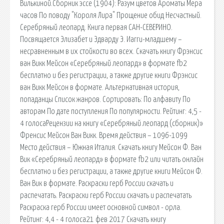
Вилькиной.Сборник эссе (1904): Разум цветов Ароматы Мера
часов По поводу "Короля Лира" Прощение обид Несчастный.
Серебряный леопард. Книга первая САН-СЕВЕРИНО.
Посвящается Элизабет и Эдварду Э. Иагги-младшему –
несравненным в их стойкости во всех. Скачать книгу Фрэнсис
ван Викк Мейсон «Серебряный леопард» в формате fb2
бесплатно и без регистрации, а также другие книги Фрэнсис
ван Викк Мейсон в формате. Альтернативная история,
попаданцы Список жанров. Сортировать: По алфавиту По
авторам По дате поступления По популярности. Рейтинг: 4,5 -
4 голосаРецензии на книгу «Серебряный леопард (сборник)»
Френсис Мейсон Ван Викк. Время действия – 1096-1099
Место действия – Южная Италия. Скачать книгу Мейсон Ф. Ван
Вик «Серебряный леопард» в формате fb2 или читать онлайн
бесплатно и без регистрации, а также другие книги Мейсон Ф.
Ван Вик в формате. Раскраски герб России скачать и
распечатать. Раскраски герб России скачать и распечатать
Раскраска герб России имеет основной символ - орла.
Рейтинг: 4,4 - 4 голоса21 фев 2017 Скачать книгу