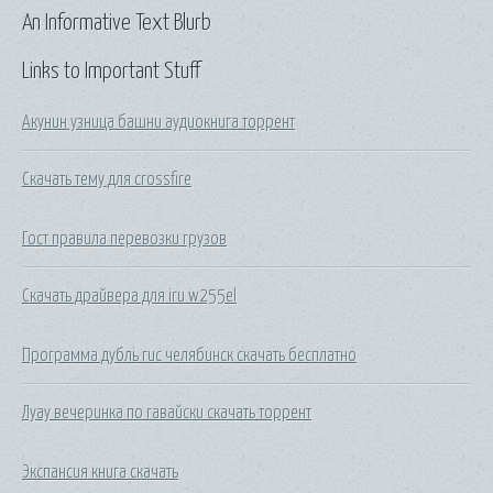
An Informative Text Blurb
Links to Important Stuff
Акунин узница башни аудиокнига торрент
Скачать тему для crossfire
Гост правила перевозки грузов
Скачать драйвера для iru w255el
Программа дубль гис челябинск скачать бесплатно
Луау вечеринка по гавайски скачать торрент
Экспансия книга скачать