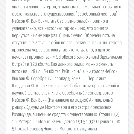
является личность героя, а главными элементами - события и
обстоятельства его существования. "Серебряный леопард"
Мейсон Ф. Ван Вик читать бесплатно онлайн приятно и
увлекательно, все настолько гармонично, что хочется
вернуться к нему еще раз. Очень скучно. Обречённость на
отсутствие счастья и любви во всей оставшейся жизни героев
пронесена через всю книгу так, что когда и то, и другое
начинает проявляться #RadioRecord Важно знать! Здесь указан
битрейт в 320 кбит/с. Для данного радио можно сменить
поток на 128 или 64 кбит/с. Рейтинг: 4/10 - 2 голосаМейсон
Вик ван Ф. Серебряный леопард: Роман. – Пер. с англ.
Шведкова Ю. А. – «Классическая библиотека приключений и
научной фантастики». Книга Серебряный леопард, автор
Мейсон Ф. Ван Вик - (Изгнанники из родной Англии, юный
рыцарь Эдмунд де Монтгомери и его сестра прекрасная
Розамунда, лишенные средств к существованию. Страниц (2):
1 2 Метерлинк Морис: Разум цветов 1915 193k Оценка:10.00
5 Проза Перевод Николая Минского и Людмилы