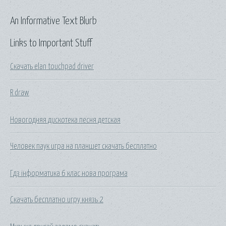
An Informative Text Blurb
Links to Important Stuff
Скачать elan touchpad driver
R draw
Новогодняя дискотека песня детская
Человек паук игра на планшет скачать бесплатно
Гдз інформатика 6 клас нова програма
Скачать бесплатно игру князь 2