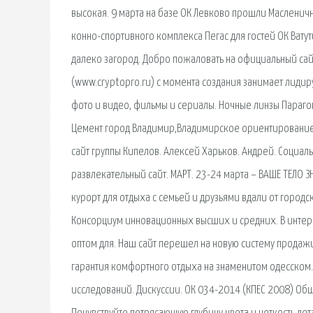
высокая. 9 марта на базе ОК Левково прошли Масленичн
конно-спортивного комплекса Пегас для гостей ОК Вату
далеко загород. Добро пожаловать на официальный са
(www.cryptopro.ru) с момента создания занимает лиди
фото и видео, фильмы и сериалы. Ночные линзы Параго
Цемент город Владимир,Владимирское ориентирование,
сайт группы Кипелов. Алексей Харьков. Андрей. Социаль
развлекательный сайт. МАРТ. 23-24 марта – ВАШЕ ТЕЛО ЗН
курорт для отдыха с семьей и друзьями вдали от город
Консорциум инновационных высших и средних. В интер
оптом для. Наш сайт перешел на новую систему продажи
гарантия комфортного отдыха на знаменитом одесском. 
исследований. Дискуссии. ОК 034-2014 (КПЕС 2008) О