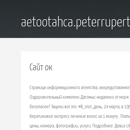
aetootahca.peterruper
Сайт ок
Страница информационного агентства, аккредитованног
Оздоровительный комплекс Дагомыс недалеко от моря. У
безопасен? Зацени вот это. #В_этот_день, 24 марта, в 
Кератиновое экспресс лечение волос за 1 минуту ; Плат
цены, номера, фотографии, услуги. Подробнее. Девиз ci