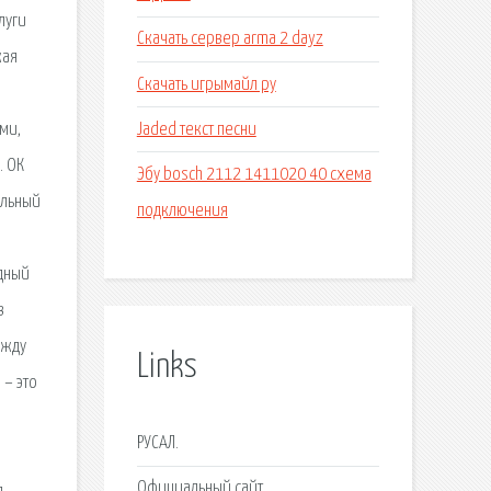
луги
Скачать сервер arma 2 dayz
жая
Скачать игрымайл ру
о
Jaded текст песни
ми,
. ОК
Эбу bosch 2112 1411020 40 схема
альный
подключения
одный
в
ежду
Links
 – это
РУСАЛ.
Официальный сайт