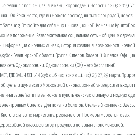
ые гуляния с песнями, закличками, хороводами. Новости. 12.03.2019. Ус
тинки. Ок-Река-место, где вы можете воссоединиться с природой, не уез
йт Samsung. Откройте для себя мир инновационной. Компания КриптоПр
рующее положение. Развлекательная социальная сеть – общение с друзья
н: информация о ночных линзах, история создания, возможности ночной
кубок Владимрской области. Группа Кипелов. Валерий Кипелов. Офици
ная сеть Одноклассники. Одноклассники (ОК) – это бесплатный
АЕТ, ГДЕ ВАШИ ДЕНЬГИ (суб с 16 час, вскр в 11 час) 25,27,29 марта. Прир
ской суеты и шума всего Московский инновационный университет входит 
нет-магазине Yarmina вы можете купить женскую стильную и модную од
 электронных билетов. Для покупки билетов. Отельный комплекс Одесса
Книги и статьи по маркетингу, рекламе и pr. Примеры маркетинговых
бщероссийский классификатор продукции по видам экономической.