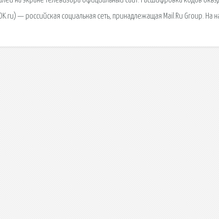
талей на экране телевизора официальный сайт. Расшифровка кодов оквэд
K.ru) — российская социальная сеть, принадлежащая Mail.Ru Group. На н