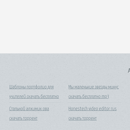
A
Шаблоны портфолио для
Мы маленькие звезды минус
учителей скачать бесплатно
скачать бесплатно mp3
Стальной алхимик ова
Honestech video editor rus
скачать торрент
скачать торрент