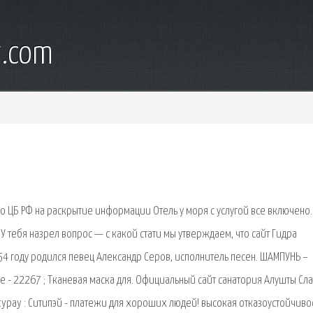
t.com
о ЦБ РФ на раскрытие информации Отель у моря с услугой все включено.
 тебя назрел вопрос — с какой стати мы утверждаем, что сайт Гидра
1954 году родился певец Александр Серов, исполнитель песен. ШАМПУНЬ –
ье - 22267 ; Тканевая маска для. Официальный сайт санатория Алушты Сла
typay : Ситипэй - платежи для хороших людей! высокая отказоустойчивос