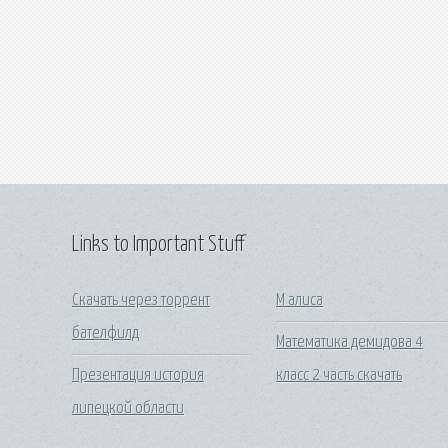
Links to Important Stuff
Скачать через торрент
М алиса
бателфилд
Математика демидова 4
Презентация история
класс 2 часть скачать
липецкой области