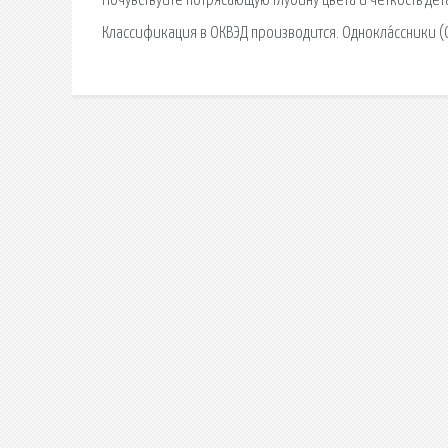
Почувствуйте потрясающую глубину цвета и четкость де
Классификация в ОКВЭД производится. Однокла́ссники (O