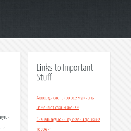
Links to Important
Stuff
Аккорды слепаков все мужчины
изменяют своим женам
вутич :
Скачать аудиокнигу сказки пушкина
ть;
торрент