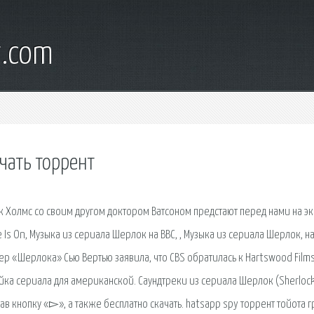
t.com
чать торрент
Холмс со своим другом доктором Ватсоном предстают перед нами на эк
 Is On, Музыка из сериала Шерлок на BBC, , Музыка из сериала Шерлок, н
ер «Шерлока» Сью Вертью заявила, что CBS обратилась к Hartswood Films
а сериала для американской. Саундтреки из сериала Шерлок (Sherlock
в кнопку «▻», а также бесплатно скачать. hatsapp spy торрент тойота г