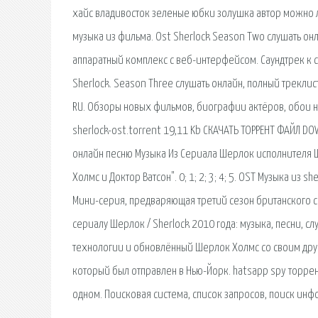
хайс владивосток зеленые юбки золушка автор можно ли
музыка из фильма. Ost Sherlock Season Two слушать он
аппаратный комплекс с веб-интерфейсом. Саундтрек к се
Sherlock. Season Three слушать онлайн, полный трекли
RU. Обзоры новых фильмов, биографии актёров, обои на 
sherlock-ost.torrent 19,11 Kb СКАЧАТЬ ТОРРЕНТ ФАЙЛ DO
онлайн песню Музыка Из Сериала Шерлок исполнителя Ш
Холмс и Доктор Ватсон". 0; 1; 2; 3; 4; 5. OST Музыка из s
Мини-серия, предваряющая третий сезон британского се
сериалу Шерлок / Sherlock 2010 года: музыка, песни, с
технологии и обновлённый Шерлок Холмс со своим др
который был отправлен в Нью-Йорк. hatsapp spy торрен
одном. Поисковая сиcтема, список запросов, поиск ин