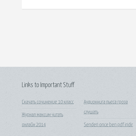
Links to Important Stuff
Скачать сочинение 10 класс
Аудиокнига пьеса гроза
слушать
Журнал максим читать
онлайн 2014
Senden once ben pdf indir