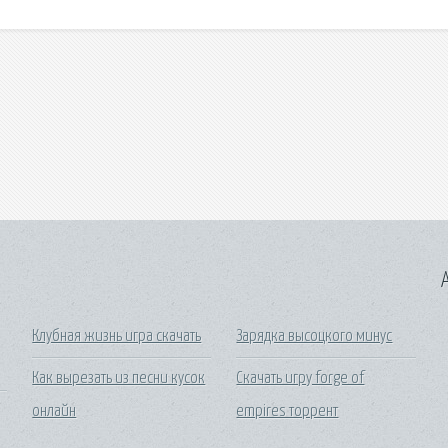
A
Клубная жизнь игра скачать
Зарядка высоцкого минус
Как вырезать из песни кусок
Скачать игру forge of
онлайн
empires торрент