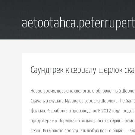
aetootahca.peterruper
Саундтрек к сериалу шерлок ска
Новое время, новые технологии и обновлённый Шерлок 
Скачать и слушать: Музыка из сериала Шерлок , The Game
фильма. Разработка и производство В 2012 году продюс
продюсерам «Шерлока» о возможности создания ремейк
сезон. Вы можете прослушать любую песню онлайн, нажа