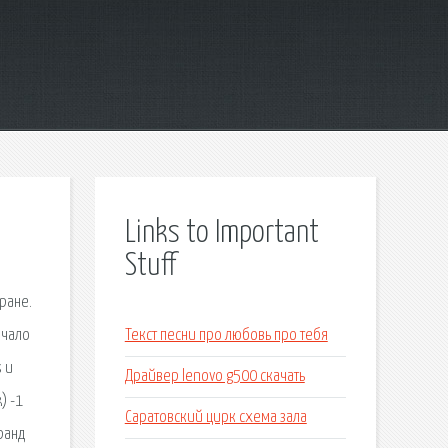
Links to Important
Stuff
ране.
ачало
Текст песни про любовь про тебя
 и
Драйвер lenovo g500 скачать
) -1
Саратовский цирк схема зала
ранд