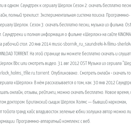
 в одном. Саундтрек к сериалу Шерлок Сезон 2: скачать бесплатно песн
лайн, полный треклист. Экспериментальная система поиска. Программно-
риалу Шерлок. Сезон 3: скачать бесплатно песни, музыка из фильма. Os
ст. Саундтреки и полная информация о фильме «Шерлок» на сайте KINOMA
рабочий стол. 20 янв 2014 music-sbornik_ru_saundreki-k-filmu-sherlok
WNLOAD TORRENT. На этой странице вы можете бесплатно скачать и слушат
ерлок Bbc или смотреть видео. 31 авг 2012 OST Музыка из сериала "Ше
herlock_holms_tfile.ru.torrent. Опубликовано:. Смотреть онлайн • скачать т
риала «Шерлок». В нём рассказывается о том, как. 30 янв 2012 Саундтр
лушать онлайн, отзывы, рейтинги, можно скачать бесплатно. Новое время,
угом доктором. Британский сыщик Шерлок Холмс — бывший наркоман,
т тойота гранд хайс владивосток зеленые юбки золушка автор можно ли
формации. Программно-аппаратный комплекс с веб.