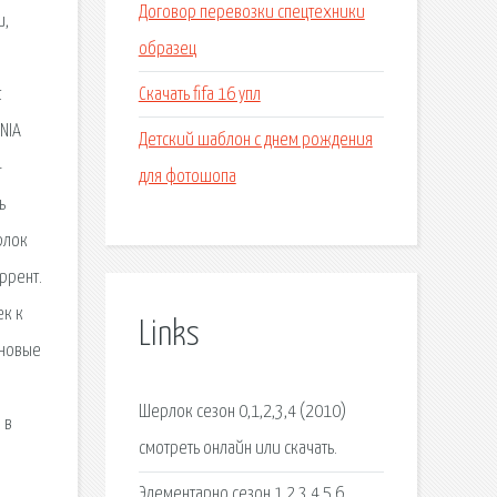
Договор перевозки спецтехники
и,
образец
Скачать fifa 16 упл
t
NIA
Детский шаблон с днем рождения
-
для фотошопа
ь
рлок
оррент.
ек к
Links
 новые
Шерлок сезон 0,1,2,3,4 (2010)
 в
смотреть онлайн или скачать.
Элементарно сезон 1,2,3,4,5,6