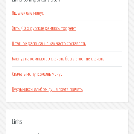
Яшьлек иле минус
Хиты 90 х русские ремиксы торрент
Штатное расписание как часто составлять
Блютуз на компьютер скачать бесплатно где скачать
Скачать мс пупс жизнь минус
Кукрыниксы альбом душа поэта скачать
Links