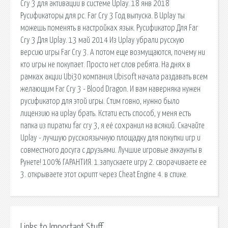
Cry 3 для активации в системе Uplay. 18 янв 2018
Русификаторы для pc. Far Cry 3 Год выпуска. В Uplay ты
можешь поменять в настройках язык. Русификатор Для Far
Cry 3 Для Uplay. 13 май 2014 Из Uplay убрали русскую
версию игры Far Cry 3. А потом еще возмущаются, почему ни
кто игры не покупает. Просто нет слов ребята. На днях в
рамках акции Ubi30 компания Ubisoft начала раздавать всем
желающим Far Cry 3 - Blood Dragon. И вам наверняка нужен
русификатор для этой игры. Стим говно, нужно было
лицензию на uplay брать. Кстати есть способ, у меня есть
папка из пиратки far cry 3, я её сохранил на всякий. Скачайте
Uplay - лучшую русскоязычную площадку для покупки игр и
совместного досуга с друзьями. Лучшие игровые аккаунты в
Рунете! 100% ГАРАНТИЯ. 1.запускаете игру 2. сворачиваете ее
3. открываете этот скрипт через Cheat Engine 4. в спике.
Links to Important Stuff