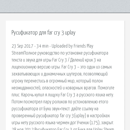
Русификатор для far cry 3 uplay
23 Sep 2017 - 34 min - Uploaded by Friends Play
StreamПолное руководство по установке русификатора
текста и звука для игры Far Cry 3 / Далекий крик 3 на
лицензионную версию игры. Far Cry 3 – это один из самых
захватывающих и динамичных шутеров, позволяющий
игроку перенестись в огромный мир, который полон
неожиданностей, опасностей и коварных врагов. Помогите
плис. Карочь купил я лицуху Far Cry 3 а русского язика нету.
Потом посмотрел пару роликов по устоновлению етого
руссификатора от Буки звук+текст. дайте ссылку на
проверенный русификатор far cry 3(uplay) в настройках
игры нету русского языка чермен дог Ученик (175), закрыт.
28 ноя 2012 Русификатор Far Cry 3 от Бука для Uplay Steam