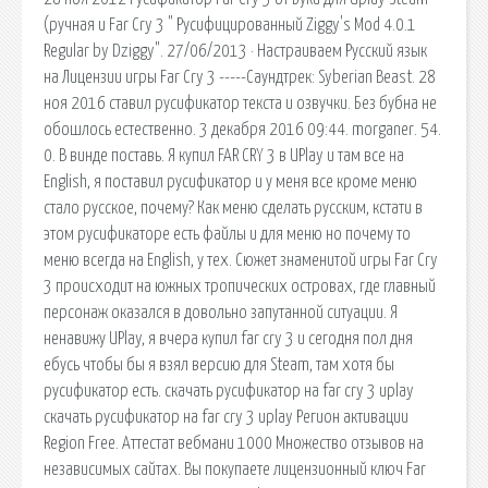
(ручная и Far Cry 3 " Русифицированный Ziggy's Mod 4.0.1
Regular by Dziggy". 27/06/2013 · Настраиваем Русский язык
на Лицензии игры Far Cry 3 -----Саундтрек: Syberian Beast. 28
ноя 2016 ставил русификатор текста и озвучки. Без бубна не
обошлось естественно. 3 декабря 2016 09:44. morganer. 54.
0. В винде поставь. Я купил FAR CRY 3 в UPlay и там все на
English, я поставил русификатор и у меня все кроме меню
стало русское, почему? Как меню сделать русским, кстати в
этом русификаторе есть файлы и для меню но почему то
меню всегда на English, у тех. Сюжет знаменитой игры Far Cry
3 происходит на южных тропических островах, где главный
персонаж оказался в довольно запутанной ситуации. Я
ненавижу UPlay, я вчера купил far cry 3 и сегодня пол дня
ебусь чтобы бы я взял версию для Steam, там хотя бы
русификатор есть. скачать русификатор на far cry 3 uplay
скачать русификатор на far cry 3 uplay Регион активации
Region Free. Аттестат вебмани 1000 Множество отзывов на
независимых сайтах. Вы покупаете лицензионный ключ Far